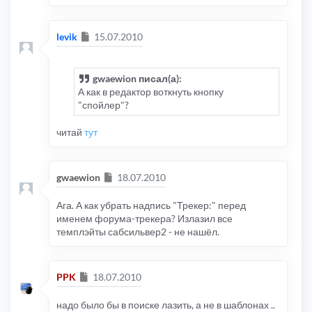
Сообщение
levik
15.07.2010
gwaewion писал(а):
А как в редактор воткнуть кнопку
"спойлер"?
читай
тут
Сообщение
gwaewion
18.07.2010
Ага. А как убрать надпись "Трекер:" перед
именем форума-трекера? Излазил все
темплэйты сабсильвер2 - не нашёл.
Сообщение
PPK
18.07.2010
надо было бы в поиске лазить, а не в шаблонах ..