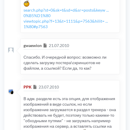
search.php?st=0&sk=t&sd=d&sr=posts&keyw ...
0%B5%D1%80
viewtopic.php?f=13&t=1111&p=7563&hilit= ...
1%80#p7563
Сообщение
gwaewion
21.07.2010
Спасибо. И очередной вопрос: возможно ли
сделать загрузку постера\скриншотов не
файлом, а ссылкой? Если да, то как?
Сообщение
PPK
23.07.2010
В адм. разделе есть эта опция, для отображения
изображений в виде ссылок, но если
изображение загружается в раздел трекера - она
действовать не будет, поэтому только какими-то
"обходными путями" - не загружать например
изображения на сервер, а вставлять ссылки на