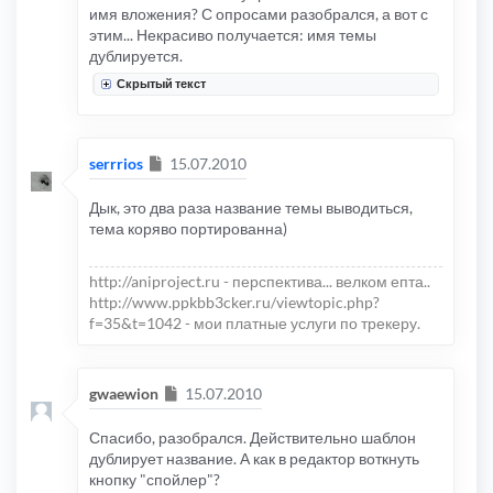
имя вложения? С опросами разобрался, а вот с
этим... Некрасиво получается: имя темы
дублируется.
Скрытый текст
Сообщение
serrrios
15.07.2010
Дык, это два раза название темы выводиться,
тема коряво портированна)
http://aniproject.ru - перспектива... велком епта..
http://www.ppkbb3cker.ru/viewtopic.php?
f=35&t=1042 - мои платные услуги по трекеру.
Сообщение
gwaewion
15.07.2010
Спасибо, разобрался. Действительно шаблон
дублирует название. А как в редактор воткнуть
кнопку "спойлер"?