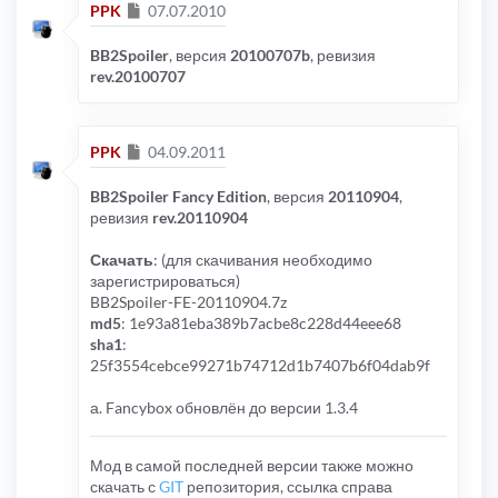
Сообщение
PPK
07.07.2010
BB2Spoiler
, версия
20100707b
, ревизия
rev.20100707
Сообщение
PPK
04.09.2011
BB2Spoiler Fancy Edition
, версия
20110904
,
ревизия
rev.20110904
Скачать
: (для скачивания необходимо
зарегистрироваться)
BB2Spoiler-FE-20110904.7z
md5
: 1e93a81eba389b7acbe8c228d44eee68
sha1
:
25f3554cebce99271b74712d1b7407b6f04dab9f
а. Fancybox обновлён до версии 1.3.4
Мод в самой последней версии также можно
скачать с
GIT
репозитория, ссылка справа