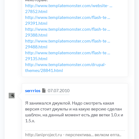
http://www.templatemonster.com/website- ...
27852.html
http://www.templatemonster.com/flash-te ...
29391.html
http://www.templatemonster.com/flash-te ...
29388.html
http://www.templatemonster.com/flash-te ...
29488.html
http://www.templatemonster.com/flash-te ...
29135.html
http://www.templatemonster.com/drupal-
themes/28841.html
Сообщение
serrrios
07.07.2010
Я занимался джумлой. Надо смотреть какая
версия стоит джумлы и на какую версию сделан
шаблон, на данный момент есть две ветки 1.0.х и
1.5.х.
http://aniproject.ru - перспектива... велком епта..