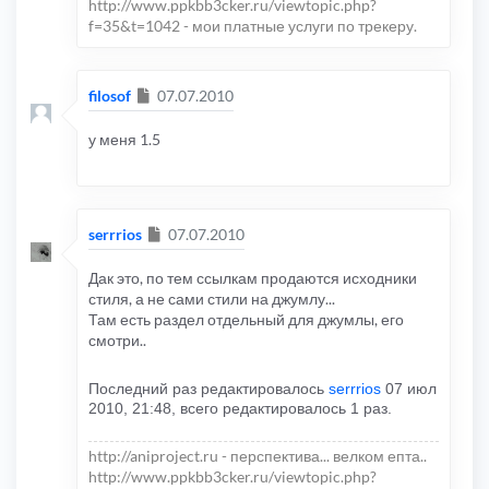
http://www.ppkbb3cker.ru/viewtopic.php?
f=35&t=1042 - мои платные услуги по трекеру.
Сообщение
filosof
07.07.2010
у меня 1.5
Сообщение
serrrios
07.07.2010
Дак это, по тем ссылкам продаются исходники
стиля, а не сами стили на джумлу...
Там есть раздел отдельный для джумлы, его
смотри..
Последний раз редактировалось
serrrios
07 июл
2010, 21:48, всего редактировалось 1 раз.
http://aniproject.ru - перспектива... велком епта..
http://www.ppkbb3cker.ru/viewtopic.php?