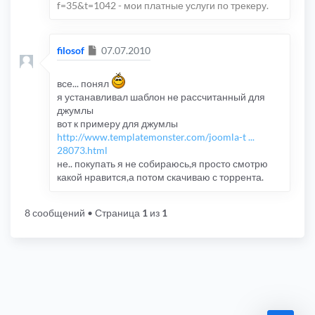
f=35&t=1042 - мои платные услуги по трекеру.
Сообщение
filosof
07.07.2010
все... понял
я устанавливал шаблон не рассчитанный для
джумлы
вот к примеру для джумлы
http://www.templatemonster.com/joomla-t ...
28073.html
не.. покупать я не собираюсь,я просто смотрю
какой нравится,а потом скачиваю с торрента.
8 сообщений
• Страница
1
из
1