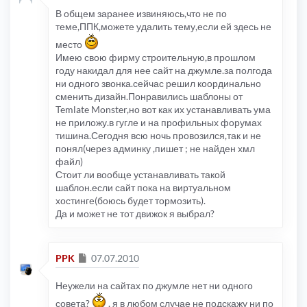
В общем заранее извиняюсь,что не по
теме,ППК,можете удалить тему,если ей здесь не
место
Имею свою фирму строительную,в прошлом
году накидал для нее сайт на джумле.за полгода
ни одного звонка.сейчас решил координально
сменить дизайн.Понравились шаблоны от
Temlate Monster,но вот как их устанавливать ума
не приложу.в гугле и на профильных форумах
тишина.Сегодня всю ночь провозился,так и не
понял(через админку ,пишет ; не найден хмл
файл)
Стоит ли вообще устанавливать такой
шаблон.если сайт пока на виртуальном
хостинге(боюсь будет тормозить).
Да и может не тот движок я выбрал?
Сообщение
PPK
07.07.2010
Неужели на сайтах по джумле нет ни одного
совета?
, я в любом случае не подскажу ни по