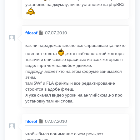
установке на джумлу, ни по установке на phpBB3
Сообщение
filosof
07.07.2010
как ни парадоксально,но все спрашивают,а никто
не знает ответа
,хотя шаблонов этой конторы
тысячи и они самые красивые из всех которые я
видел при чем на любом движке.
подожду ,может кто на этом форуме занимался
этим.
там SWf и FLA файлы и все редактирование
строится в адобе флеш.
я уже скачал видео уроки на английском ,но про
установку там ни слова.
Сообщение
filosof
07.07.2010
чтобы было понимание о чем речь,вот
некоторые: