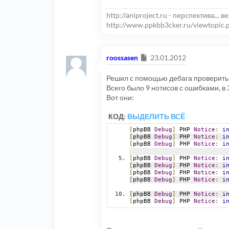
http://aniproject.ru - перспектива... в
http://www.ppkbb3cker.ru/viewtopic.
Сообщение
roossasen
23.01.2012
Решил с помощью дебага проверить 
Всего было 9 нотисов с ошибками, в 
Вот они:
КОД:
ВЫДЕЛИТЬ ВСЁ
[
phpBB 
Debug
]
 PHP 
Notice
:
i
[
phpBB 
Debug
]
 PHP 
Notice
:
i
[
phpBB 
Debug
]
 PHP 
Notice
:
i
[
phpBB 
Debug
]
 PHP 
Notice
:
i
[
phpBB 
Debug
]
 PHP 
Notice
:
i
[
phpBB 
Debug
]
 PHP 
Notice
:
i
[
phpBB 
Debug
]
 PHP 
Notice
:
i
[
phpBB 
Debug
]
 PHP 
Notice
:
i
[
phpBB 
Debug
]
 PHP 
Notice
:
i