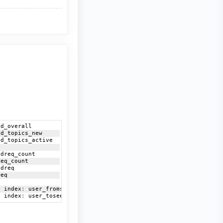
ed_overall
ed_topics_new
ed_topics_active
edreq_count
req_count
edreq
req
d
 index
:
 user_fromseedreq_count
d
 index
:
 user_toseedreq_count