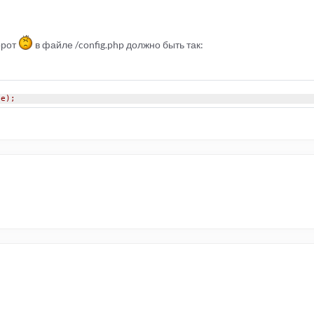
орот
в файле /config.php должно быть так:
ue);