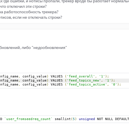
ках где ошибки, и нотисы пропали, трекер вроде бы работает нормально
что отключил эти строки?
на работоспособность трекера?
тисов, если не отключать строки?
обновлений, либо "недообновления"
onfig_name
,
 config_value
)
 VALUES 
(
'feed_overall'
,
'1'
);
onfig_name
,
 config_value
)
 VALUES 
(
'feed_topics_new'
,
'1'
);
onfig_name
,
 config_value
)
 VALUES 
(
'feed_topics_active'
,
'0'
);
DD 
`user_fromseedreq_count`
 smallint
(
5
)
unsigned
 NOT NULL DEFAUL