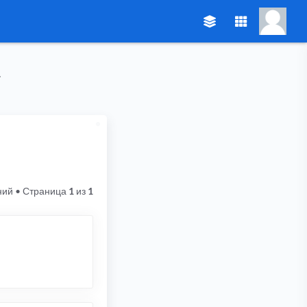
ний
• Страница
1
из
1