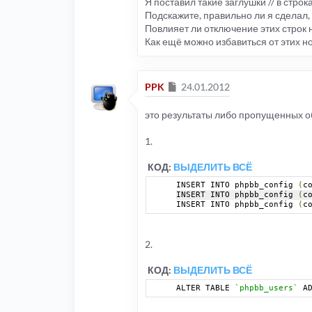
Я поставил такие заглушки // в стро
Подскажите, правильно ли я сделал, 
Повлияет ли отключение этих строк 
Как ещё можно избавиться от этих но
Сообщение
PPK
24.01.2012
это результаты либо пропущенных 
1.
КОД:
ВЫДЕЛИТЬ ВСЁ
INSERT INTO phpbb_config 
(
c
INSERT INTO phpbb_config 
(
c
INSERT INTO phpbb_config 
(
c
2.
КОД:
ВЫДЕЛИТЬ ВСЁ
ALTER TABLE 
`phpbb_users`
 A