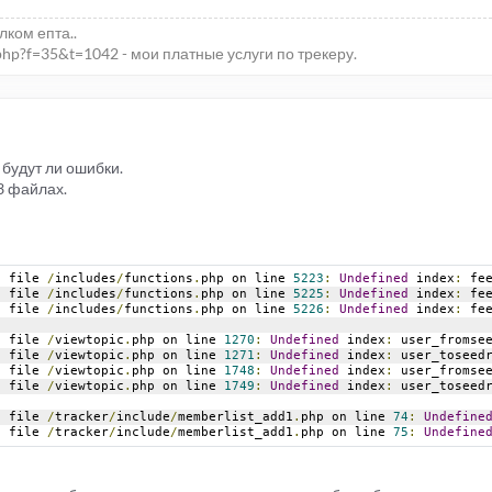
елком епта..
php?f=35&t=1042 - мои платные услуги по трекеру.
будут ли ошибки.
3 файлах.
n
 file 
/
includes
/
functions
.
php on line 
5223
:
Undefined
 index
:
 fe
n
 file 
/
includes
/
functions
.
php on line 
5225
:
Undefined
 index
:
 fe
n
 file 
/
includes
/
functions
.
php on line 
5226
:
Undefined
 index
:
 fe
n
 file 
/
viewtopic
.
php on line 
1270
:
Undefined
 index
:
 user_fromse
n
 file 
/
viewtopic
.
php on line 
1271
:
Undefined
 index
:
 user_toseed
n
 file 
/
viewtopic
.
php on line 
1748
:
Undefined
 index
:
 user_fromse
n
 file 
/
viewtopic
.
php on line 
1749
:
Undefined
 index
:
 user_toseed
n
 file 
/
tracker
/
include
/
memberlist_add1
.
php on line 
74
:
Undefine
n
 file 
/
tracker
/
include
/
memberlist_add1
.
php on line 
75
:
Undefine