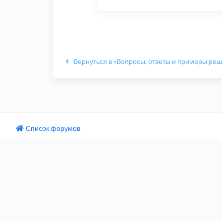
Вернуться в «Вопросы, ответы и примеры ре
Список форумов
одный текст
ните этот перевод
 отзыв поможет нам улучшить Google Переводчик