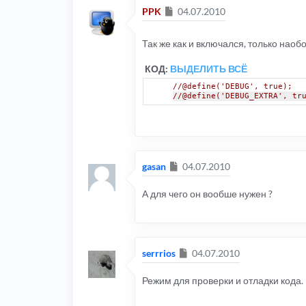
Сообщение
PPK
04.07.2010
Так же как и включался, только наоб
КОД:
ВЫДЕЛИТЬ ВСЁ
//@define('DEBUG', true);
//@define('DEBUG_EXTRA', tr
Сообщение
gasan
04.07.2010
А для чего он вообше нужен ?
Сообщение
serrrios
04.07.2010
Режим для проверки и отладки кода.