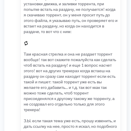
установки движка, и заливки торрента, при
попытке встать на раздачу, не получается! когда
я скачиваю торрент, он у меня просит путь до
этого файла, я указываю путь, он проверяет его и
встает на раздачу, но когда он находится в
раздаче, то вот что с ним:
Там красная стрелка и она не раздает торрент
вообще! так вот скажите пожалуйста как сделать
чтоб встать на раздачу! и еще 1 вопрос насчет
этого! вот на других трекерах когда встаеш на
раздачу он сразу сам находит торрент если есть
такой и пишет: такой торрент уже есть вы
желаете его дабавить... и т.д. так вот ккак так
можно тоже сделать, чтоб торрент
присоеденялся к другому такому же торренту, а
не создовал его отдельно только для этого
трекера!
З.Ы. если такая тема уже есть, прошу извенить, и
дать ссылку на нее, просто я искал, но подобного