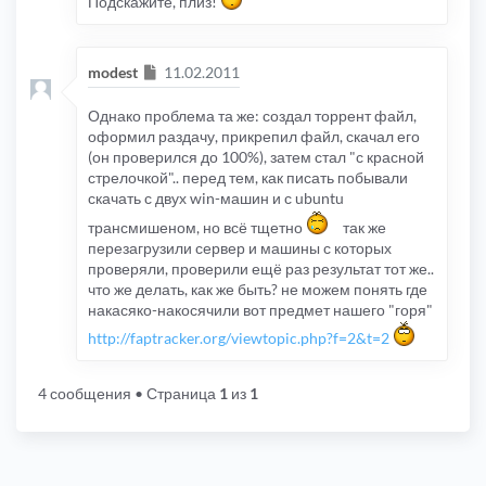
Подскажите, плиз!
Сообщение
modest
11.02.2011
Однако проблема та же: создал торрент файл,
оформил раздачу, прикрепил файл, скачал его
(он проверился до 100%), затем стал "с красной
стрелочкой".. перед тем, как писать побывали
скачать с двух win-машин и с ubuntu
трансмишеном, но всё тщетно
так же
перезагрузили сервер и машины с которых
проверяли, проверили ещё раз результат тот же..
что же делать, как же быть? не можем понять где
накасяко-накосячили вот предмет нашего "горя"
http://faptracker.org/viewtopic.php?f=2&t=2
4 сообщения
• Страница
1
из
1