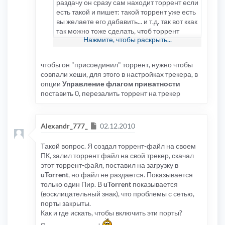
раздачу он сразу сам находит торрент если
есть такой и пишет: такой торрент уже есть
вы желаете его дабавить... и т.д. так вот ккак
так можно тоже сделать, чтоб торрент
Нажмите, чтобы раскрыть...
присоеденялся к другому такому же
торренту, а не создовал его отдельно
только для этого трекера!
чтобы он "присоединил" торрент, нужно чтобы
совпали хеши, для этого в настройках трекера, в
опции
Управление флагом приватности
поставить 0, перезалить торрент на трекер
Сообщение
Alexandr_777_
02.12.2010
Такой вопрос. Я создал торрент-файл на своем
ПК, залил торрент файл на свой трекер, скачал
этот торрент-файл, поставил на загрузку в
uTorrent
, но файл не раздается. Показывается
только один Пир. В
uTorrent
показывается
(восклицательный знак), что проблемы с сетью,
порты закрыты.
Как и где искать, чтобы включить эти порты?