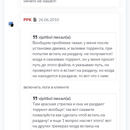
ничего не нашел!
Сообщение
PPK
26.06.2010
vjpitbul писал(а):
Вообщем проблема такая, у меня после
установки движка, и заливки торрента, при
попытке встать на раздачу, не получается!
когда я скачиваю торрент, он у меня просит
путь до этого файла, я указываю путь, он
проверяет его и встает на раздачу, но когда
он находится в раздаче, то вот что с ним:
включить логи в клиенте
vjpitbul писал(а):
Там красная стрелка и она не раздает
торрент вообще! так вот скажите
пожалуйста как сделать чтоб встать на
раздачу! и еще 1 вопрос насчет этого! вот
на других трекерах когда встаеш на