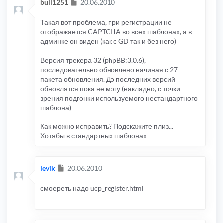
Сообщение
bull1251
20.06.2010
Такая вот проблема, при регистрации не
отображается CAPTCHA во всех шаблонах, а в
админке он виден (как с GD так и без него)
Версия трекера 32 (phpBB:3.0.6),
последовательно обновлено начиная с 27
пакета обновления. До последних версий
обновлятся пока не могу (накладно, с точки
зрения подгонки используемого нестандартного
шаблона)
Как можно исправить? Подскажите плиз...
Хотябы в стандартных шаблонах
Сообщение
levik
20.06.2010
смоереть надо ucp_register.html