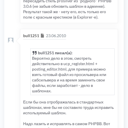
пересадить стиль prosilver из "родного" PHPBB
3.0.6 (не забыв обновить шаблон в админке).
Результат такой же - нету его, есть только его
поле с красным крестиком (в Explorer-е).
Сообщение
bull1251
23.06.2010
bull1251 писал(а):
Вероятно дело в этом, смотреть
действительно в ucp_register.html +
posting_editor.html, для примера можно
взять готовый файл из просильвера или
сабсильвера и на время заменить свои
файлы, если заработает - дело в
шаблонах.
Если бы она отрображалась в стандартных
шаблонах, мне бы не составило труда исправить
используемый шаблон.
Надо лазить и исправлять в самом PHPBB. Вот