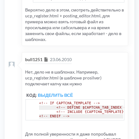
Вероятно дело в этом, смотреть действительно в
ucp_register.html + posting_editor.html, для
примера можно взять готовый файл из
просильвера или сабсильвера и на время
заменить свои файлы, если заработает - дело в
шаблонах.
Сообщение
bull1251
23.06.2010
Нет, дело не в шаблонах. Например,
ucp_register.html (в шаблоне prosilver)
подключает капчу как нужно
КОД:
ВЫДЕЛИТЬ ВСЁ
<!-- IF CAPTCHA_TEMPLATE -->
<!-- DEFINE $CAPTCHA_TAB_INDEX = 8 -->
<!-- INCLUDE {CAPTCHA_TEMPLATE} -->
<!-- ENDIF -->
Для полной уверенности я даже попробывал