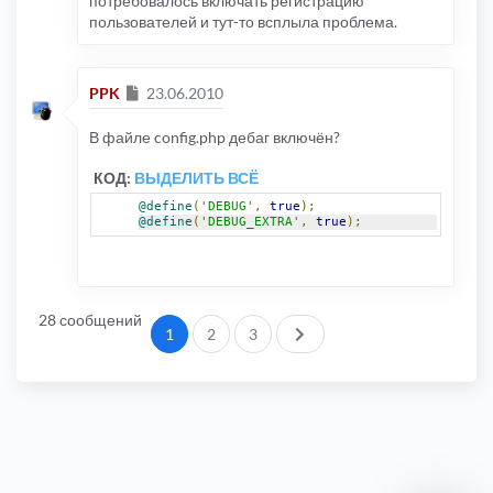
потребовалось включать регистрацию
пользователей и тут-то всплыла проблема.
Сообщение
PPK
23.06.2010
В файле config.php дебаг включён?
КОД:
ВЫДЕЛИТЬ ВСЁ
@define
(
'DEBUG'
,
true
);
@define
(
'DEBUG_EXTRA'
,
true
);
28 сообщений
След.
1
2
3