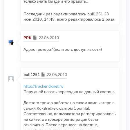
только знать бы где и что править...
Последний раз редактировалось
bull1251
23
июн 2010, 14:49, всего редактировалось 2 раза.
Сообщение
PPK
23.06.2010
Адрес трекера? (если есть доступ из сети)
Сообщение
bull1251
23.06.2010
http://tracker.dxnet.ru
Пару дней назать пересадил на данный хостинг.
До этого трекер работал на своем компьютере в
связки RokBridge c сайтом (Joomla).
Соответсвенно, пользователи регистрировались
на сайте, а в трекере регистрация была
отключена. После переноса на хостинг,