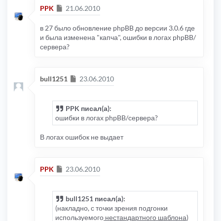
Сообщение
PPK
21.06.2010
в 27 было обновление phpBB до версии 3.0.6 где
и была изменена "капча", ошибки в логах phpBB/
сервера?
Сообщение
bull1251
23.06.2010
PPK писал(а):
ошибки в логах phpBB/сервера?
В логах ошибок не выдает
Сообщение
PPK
23.06.2010
bull1251 писал(а):
(накладно, с точки зрения подгонки
используемого
нестандартного шаблона
)