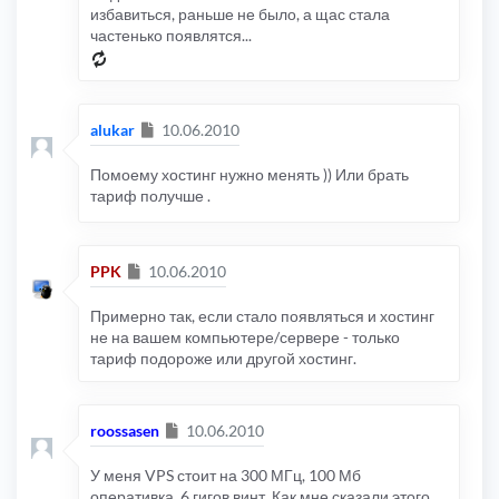
избавиться, раньше не было, а щас стала
частенько появлятся...
Сообщение
alukar
10.06.2010
Помоему хостинг нужно менять )) Или брать
тариф получше .
Сообщение
PPK
10.06.2010
Примерно так, если стало появляться и хостинг
не на вашем компьютере/сервере - только
тариф подороже или другой хостинг.
Сообщение
roossasen
10.06.2010
У меня VPS стоит на 300 МГц, 100 Мб
оперативка, 6 гигов винт. Как мне сказали этого