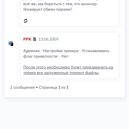
всё-же, как бороться с тем, что анонсер
блокирует обмен пирами?
Сообщение
PPK
13.06.2009
Админка - Настройки трекера - Устанавливать
флаг приватности: - Нет
После этого необходимо будет перезакачать на
трекер все загруженные торрент файлы
.
2 сообщения
• Страница
1
из
1