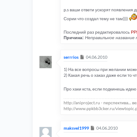
p.s ваши ответи ускорят появления д
Сории что создал тему не там))))
Последний раз редактировалось
PP
Причина:
Неправильное название
Сообщение
serrrios
04.06.2010
1) На все вопросы при желании можн
2) Какая речь о хаках даже если то 
Про хаки кста, если подкинешь идею
http://aniproject.ru - перспектива... в
http://www.ppkbb3cker.ru/viewtopic.
Сообщение
maksvel1999
04.06.2010