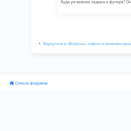
Куда уж важнее хедера и футера? Он
Вернуться в «Вопросы, ответы и примеры ре
Список форумов
одный текст
ните этот перевод
 отзыв поможет нам улучшить Google Переводчик