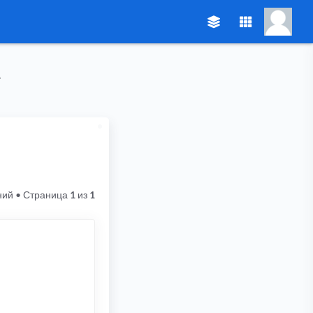
ний
• Страница
1
из
1