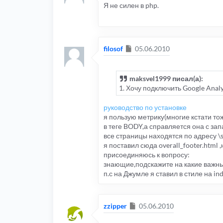
Я не силен в php.
Сообщение
filosof
05.06.2010
maksvel1999 писал(а):
1. Хочу подключить Google Analy
руководство по установке
я пользую метрику(многие кстати тож
в теге BODY,а справляется она с зап
все страницы находятся по адресу \s
я поставил сюда overall_footer.html
присоединяюсь к вопросу:
знающие,подскажите на какие важны
п.с на Джумле я ставил в стиле на ind
Сообщение
zzipper
05.06.2010