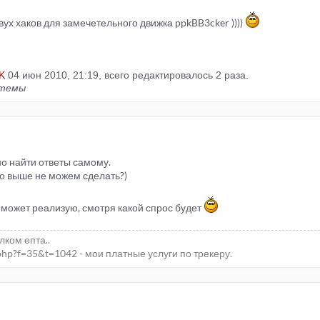
вух хаков для замечетельного движка ppkBB3cker ))))
K
04 июн 2010, 21:19, всего редактировалось 2 раза.
 темы
о найти ответы самому.
что выше не можем сделать?)
 может реализую, смотря какой спрос будет
елком епта..
php?f=35&t=1042 - мои платные услуги по трекеру.