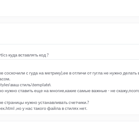
tics куда вставлять код ?
е соскочили с гуда на метрику),ее в отличи от гугла не нужно делать
асом.
tyles\ваш стиль\template\
 ,но нужно ставить еще на многие,какие самые важные - не скажу,поэ
е страницы нужно устанавливать счетчики.?
ex.html ,но у нас такого файла в стилях нет.