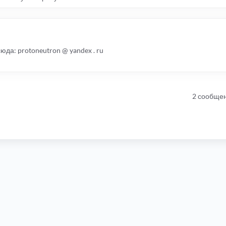
да: protoneutron @ yandex . ru
2 сообще