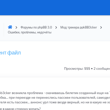
Форумы по phpBB 3.0
Мод трекера ppkBB3cker
Ошибки, проблемы, недочёты
ент файл
Просмотры:
555
•
2 сообще
kbb3cker возникла проблема - скачиваешь билетик созданный еще на 
шибка... при переезде не перенеслись пасскеи пользователей, самод
теля есть пасскеи... аннонс урл тоже везде верный, но ни в какую не 
 в какую сторону копать?