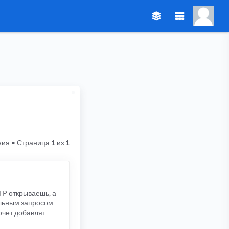
ния
• Страница
1
из
1
TP открываешь, а
ельным запросом
хочет добавлят