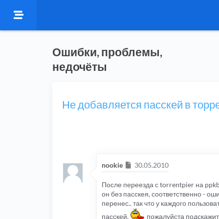
Ошибки, проблемы,
недочёты
Не добавляется пасскей в торр
Сообщение
nookie
30.05.2010
После переезда с torrentpier на pp
он без пасскея, соответственно - о
перенес.. так что у каждого пользова
пасскей.
пожалуйста подскажите