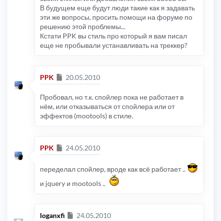
В будущем еще будут люди такие как я задавать
эти же вопросы, просить помощи на форуме по
решению этой проблемы...
Кстати PPK вы стиль про который я вам писал
еще не пробывали устанавливать на треккер?
Сообщение
PPK
20.05.2010
Пробовал, но т.к. спойлер пока не работает в
нём, или отказываться от спойлера или от
эффектов (mootools) в стиле.
Сообщение
PPK
24.05.2010
переделал спойлер, вроде как всё работает ..
и jquery и mootools ..
Сообщение
loganxfi
24.05.2010