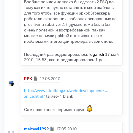
Вообще по идеи неплохо бы сделать 2 FAQ по
тому как и что нужно вставлять в свои шаблоны
для того чтобы все функции ppkbb3треккера
работали в сторонних шаблонах основанных на
prosilver и subsilver2. Я думаю тема была бы
очень полезной и востребованной, так как
многие новички ppkbb3 сталкиваються с
проблемами итеграции треккера в свои стили.
Последний раз редактировалось
loganxfi
17 май
2010, 15:53, всего редактировалось 1 раз.
Сообщение
PPK
17.05.2010
http://www.htmlblog.ru/web-development/ ...
anice.html
" target="_blank
Сам позже поэкспериментирую
Сообщение
maksvel1999
17.05.2010