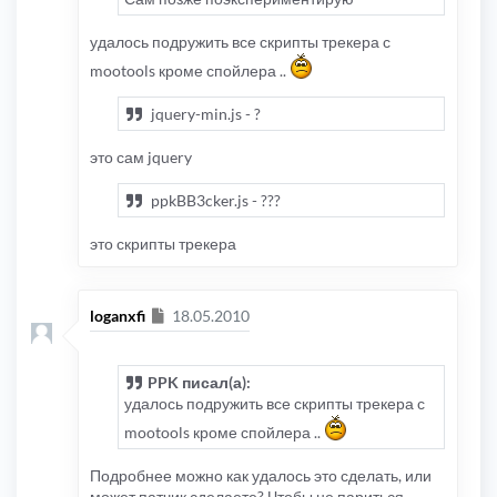
удалось подружить все скрипты трекера с
mootools кроме спойлера ..
jquery-min.js - ?
это сам jquery
ppkBB3cker.js - ???
это скрипты трекера
Сообщение
loganxfi
18.05.2010
PPK писал(а):
удалось подружить все скрипты трекера с
mootools кроме спойлера ..
Подробнее можно как удалось это сделать, или
может патчик сделаете? Чтобы не париться.