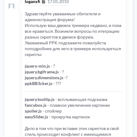
Сообщение
loganxfi
17.05.2010
Здравствуйте уважаемые обитатели и
администрация форума!
Использую ваш движок треккера недвано, и пока
все нравиться. Возникли вопросы по итеграцию
разных скриптов в движок форума.
Уважаемый PPK подскажите пожалуйста
поподробнее для чего в треккере используеться
скрипты:
jquery-min.js
- ?
jquery.bgiframe.js
- ?
jquery.dimensions.js
-?
ppkBB3cker.js
- ???
jquery.tooltip.js
- всплывающая подсказка
fancybox.js
- плавное увеличение картинки
spoiler.js
- спойлер
easySlider.js
- прокрутка картинок
Дело в том что при вставке этиx скриптов в свой
стиль происходит конфликт с имеющимися