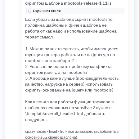
скриптом шаблона
mootools-release-1.11.js
Скриншот стиля
Если убрать из шаблона скрипт mootools то
половина шаблоны и фичей шаблона не
работают как надо и использование шаблона
теряет смысл.
1. Можно ли как то сделать, чтобы имеющиеся
функции трекера работали не на jquery, а на
mootools или наоборот?
2. Реально ли решить проблему конфликта
скриптов jquery, а на mootools?
3. А вообще какие лучше (производительность,
качество, нагрузка на сервер) использовать
скрипты основаные на jquery или mootools?
Как я понял для работы функции треккера в
шаблонах основаных на subsilver2 нужно в
\template\overall_header.html добовлять
следущее:
сразу после <head> (или все из каждого css добавить в
основной css своего шаблона)