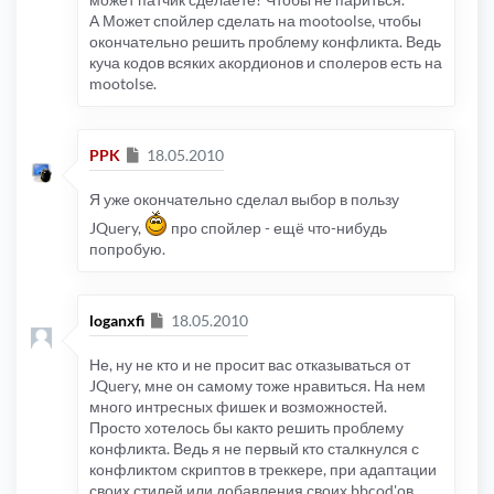
А Может спойлер сделать на mootoolse, чтобы
окончательно решить проблему конфликта. Ведь
куча кодов всяких акордионов и сполеров есть на
mootolse.
Сообщение
PPK
18.05.2010
Я уже окончательно сделал выбор в пользу
JQuery,
про спойлер - ещё что-нибудь
попробую.
Сообщение
loganxfi
18.05.2010
Не, ну не кто и не просит вас отказываться от
JQuery, мне он самому тоже нравиться. На нем
много интресных фишек и возможностей.
Просто хотелось бы както решить проблему
конфликта. Ведь я не первый кто сталкнулся с
конфликтом скриптов в треккере, при адаптации
своих стилей или добавления своих bbcod'ов.