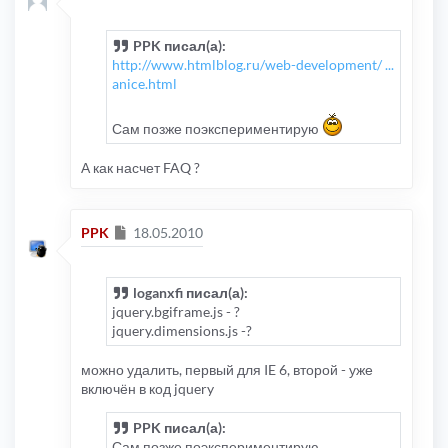
PPK писал(а):
http://www.htmlblog.ru/web-development/ ...
anice.html
Сам позже поэкспериментирую
А как насчет FAQ ?
Сообщение
PPK
18.05.2010
loganxfi писал(а):
jquery.bgiframe.js - ?
jquery.dimensions.js -?
можно удалить, первый для IE 6, второй - уже
включён в код jquery
PPK писал(а):
Сам позже поэкспериментирую