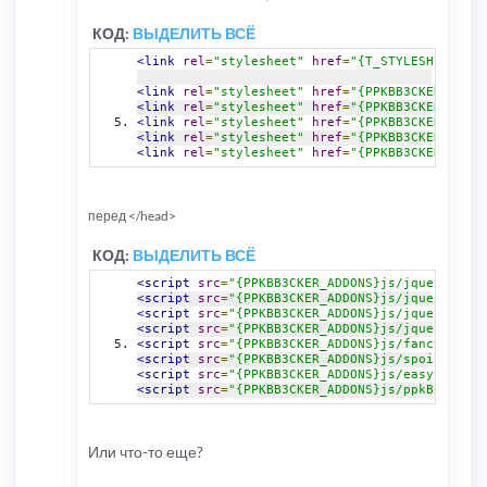
КОД:
ВЫДЕЛИТЬ ВСЁ
<link
rel
=
"stylesheet"
href
=
"{T_STYLESHEET_LIN
<link
rel
=
"stylesheet"
href
=
"{PPKBB3CKER_ADDON
<link
rel
=
"stylesheet"
href
=
"{PPKBB3CKER_ADDON
<link
rel
=
"stylesheet"
href
=
"{PPKBB3CKER_ADDON
<link
rel
=
"stylesheet"
href
=
"{PPKBB3CKER_ADDON
<link
rel
=
"stylesheet"
href
=
"{PPKBB3CKER_ADDON
перед </head>
КОД:
ВЫДЕЛИТЬ ВСЁ
<script
src
=
"{PPKBB3CKER_ADDONS}js/jquery-min.
<script
src
=
"{PPKBB3CKER_ADDONS}js/jquery.bgif
<script
src
=
"{PPKBB3CKER_ADDONS}js/jquery.dime
<script
src
=
"{PPKBB3CKER_ADDONS}js/jquery.tool
<script
src
=
"{PPKBB3CKER_ADDONS}js/fancybox.js
<script
src
=
"{PPKBB3CKER_ADDONS}js/spoiler.js"
<script
src
=
"{PPKBB3CKER_ADDONS}js/easySlider.
<script
src
=
"{PPKBB3CKER_ADDONS}js/ppkBB3cker.
Или что-то еще?