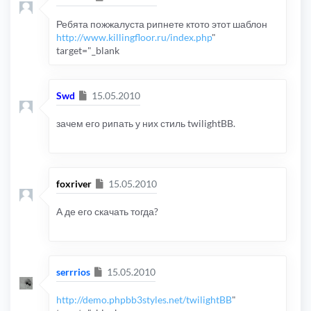
Ребята пожжалуста рипнете ктото этот шаблон
http://www.killingfloor.ru/index.php
"
target="_blank
Сообщение
Swd
15.05.2010
зачем его рипать у них стиль twilightBB.
Сообщение
foxriver
15.05.2010
А де его скачать тогда?
Сообщение
serrrios
15.05.2010
http://demo.phpbb3styles.net/twilightBB
"