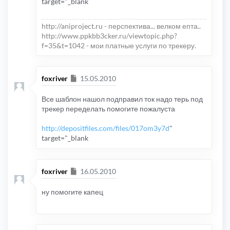
target="_blank
http://aniproject.ru - перспектива... велком епта..
http://www.ppkbb3cker.ru/viewtopic.php?
f=35&t=1042 - мои платные услуги по трекеру.
Сообщение
foxriver
15.05.2010
Все шаблон нашол подправил ток надо терь под
трекер переделать помогите пожалуста
http://depositfiles.com/files/017om3y7d
"
target="_blank
Сообщение
foxriver
16.05.2010
ну помогите капец