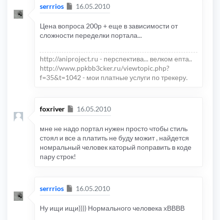
Сообщение
serrrios
16.05.2010
Цена вопроса 200р + еще в зависимости от
сложности переделки портала...
http://aniproject.ru - перспектива... велком епта..
http://www.ppkbb3cker.ru/viewtopic.php?
f=35&t=1042 - мои платные услуги по трекеру.
Сообщение
foxriver
16.05.2010
мне не надо портал нужен просто чтобы стиль
стоял и все а платить не буду можит , найдется
номральный человек каторый поправить в коде
пару строк!
Сообщение
serrrios
16.05.2010
Ну ищи ищи)))) Нормального человека хВВВВ