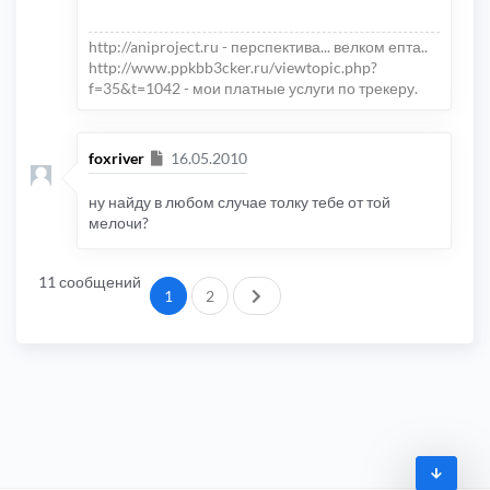
http://aniproject.ru - перспектива... велком епта..
http://www.ppkbb3cker.ru/viewtopic.php?
f=35&t=1042 - мои платные услуги по трекеру.
Сообщение
foxriver
16.05.2010
ну найду в любом случае толку тебе от той
мелочи?
11 сообщений
След.
1
2