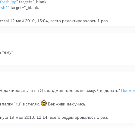
fresh.jpg
" target="_blank
esh1
" target="_blank.
nzzai
12 май 2010, 15:04, всего редактировалось 1 раз.
ь тему"
едактировать" и т.п Я как админ тоже их не вижу. Что делать?
Посмо
папку "ru" в стилях.
Век живи, век учись.
nnytu
19 май 2010, 12:14, всего редактировалось 1 раз.