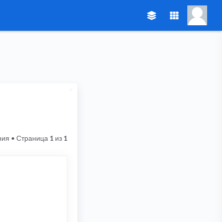
ния
• Страница
1
из
1