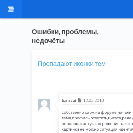
Ошибки, проблемы,
недочёты
Пропадают иконки тем
Сообщение
banzzai
12.05.2010
собственно сабж,на форуме начали п
тема,профиль,ответить,цитата,редак
перелопатил гугл,но решения так и 
картинки не мои,но ситуация иденти