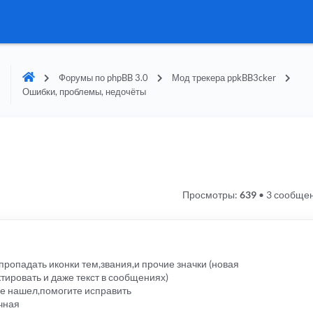
Форумы по phpBB 3.0
Мод трекера ppkBB3cker
Ошибки, проблемы, недочёты
Просмотры:
639
•
3 сообще
ропадать иконки тем,звания,и прочие значки (новая
тировать и даже текст в сообщениях)
не нашел,помогите исправить
чная