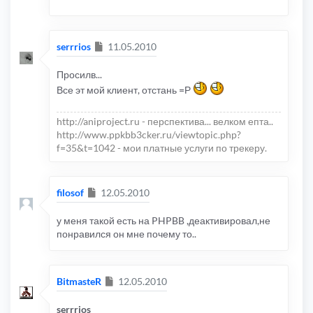
Сообщение
serrrios
11.05.2010
Просилв...
Все эт мой клиент, отстань =Р
http://aniproject.ru - перспектива... велком епта..
http://www.ppkbb3cker.ru/viewtopic.php?
f=35&t=1042 - мои платные услуги по трекеру.
Сообщение
filosof
12.05.2010
у меня такой есть на PHPBB ,деактивировал,не
понравился он мне почему то..
Сообщение
BitmasteR
12.05.2010
serrrios