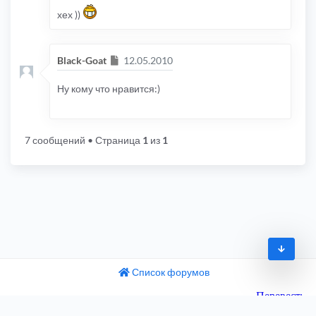
хех ))
Сообщение
Black-Goat
12.05.2010
Ну кому что нравится:)
7 сообщений
• Страница
1
из
1
Список форумов
© 2009-2026