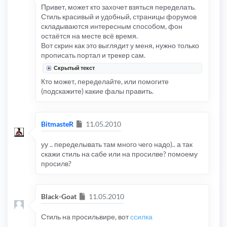
Привет, может кто захочет взяться переделать.
Стиль красивый и удобный, страницы форумов
складываются интересным способом, фон
остаётся на месте всё время.
Вот скрин как это выглядит у меня, нужно только
прописать портал и трекер сам.
Скрытый текст
Кто может, переделайте, или помогите
(подскажите) какие фалы править.
Сообщение
BitmasteR
11.05.2010
уу .. переделывать там много чего надо).. а так
скажи стиль на сабе или на просилве? помоему
просилв?
Сообщение
Black-Goat
11.05.2010
Стиль на просильвире, вот
ссилка