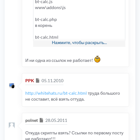
bt-calc.js
www\addons\js
bt-calc.php
в корень
bt-calc.html
Нажмите, чтобы раскрыть...
www\styles\Ваш стиль\template
http://onemove.ru/12829/
И ни одна из ссылок не работает!
Пример:
http://rumtorrent.ru/bt-calc.php
Сообщение
PPK
05.11.2010
http://whitehats.ru/bt-calc.html
труда большого
не составит, всё взять оттуда.
Сообщение
polnet
28.05.2011
Откуда скрипты взять? Ссылки по первому посту
не работают!!!