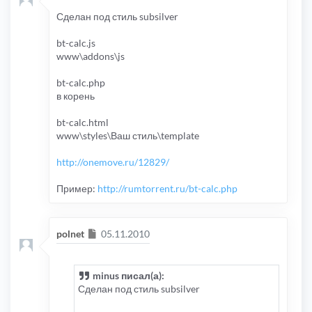
Сделан под стиль subsilver
bt-calc.js
www\addons\js
bt-calc.php
в корень
bt-calc.html
www\styles\Ваш стиль\template
http://onemove.ru/12829/
Пример:
http://rumtorrent.ru/bt-calc.php
Сообщение
polnet
05.11.2010
minus писал(а):
Сделан под стиль subsilver