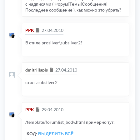
с надписями ( Форум|Темы|Сообщения|
Последнее сообщение ), как можно это убрать?
Сообщение
PPK
27.04.2010
В стиле prosilver\subsilver2?
Сообщение
dmitriilapis
27.04.2010
стиль subsilver2
Сообщение
PPK
29.04.2010
/template/forumlist_body.html примерно тут:
КОД:
ВЫДЕЛИТЬ ВСЁ