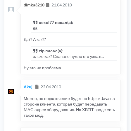
Сообщение
dimka3210
21.04.2010
xoxol77 писал(а):
да
Да?? А как??
zip писал(а):
олько как? Сначало нужно его узнать..
Ну это не проблема.
Сообщение
Akuji
22.04.2010
Можно, но подключение будет по https и
Java
на
стороне клиента, которая будет передавать
MAC-адрес оборудования. На
XBTIT
вроде есть
такой мод.