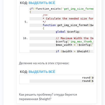
КОД:
ВЫДЕЛИТЬ ВСЁ
if
(!
function_exists
(
'get_img_size_format'
))
{
/**
	* Calculate the needed size for Thumb
	*/
function
 get_img_size_format
(
$width
,
 $
{
global
 $config
;
// Maximum Width the Image can
		$config
[
'img_max_thumb_width'
]
		$max_width 
=
(
$config
[
'img_max
if
(
$width 
>
 $height
)
{
return
 array
(
				round
(
$width 
*
Деление на ноль в этих строчках:
				round
(
$height 
);
КОД:
ВЫДЕЛИТЬ ВСЁ
}
else
				round
(
$width 
*
{
				round
(
$height 
return
 array
(
				round
(
$width 
*
				round
(
$height 
);
Как решить проблему? откуда берется
}
}
переменная $height?
}