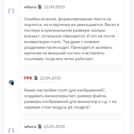
Сообщение
whuru
22.04.2010
Ошибки исчезли, форматирование текста не
портится, но и картинка не уменьшается. Висит в
постере в оригинальном размере сколько
влезает, остальное обрезается. И это не после
конвертации стало. Так даже с новыми
раздачами происходит. Приходится заливать
картинки на внешний хостинг и вставлять
ссылками, тогда все четко работает.
Сообщение
PPK
22.04.2010
Какие настройки стоят для изображений?,
создавать миниатюры/нет, размер файла,
размеры изображений для миниатюр и т.д. + на
сервере стоит модуль gd, imagick?
Сообщение
whuru
23.04.2010