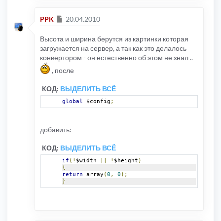
Сообщение
PPK
20.04.2010
Высота и ширина берутся из картинки которая
загружается на сервер, а так как это делалось
конвертором - он естественно об этом не знал ..
, после
КОД:
ВЫДЕЛИТЬ ВСЁ
global
 $config
;
добавить:
КОД:
ВЫДЕЛИТЬ ВСЁ
if
(!
$width 
||
!
$height
)
{
return
 array
(
0
,
0
);
}