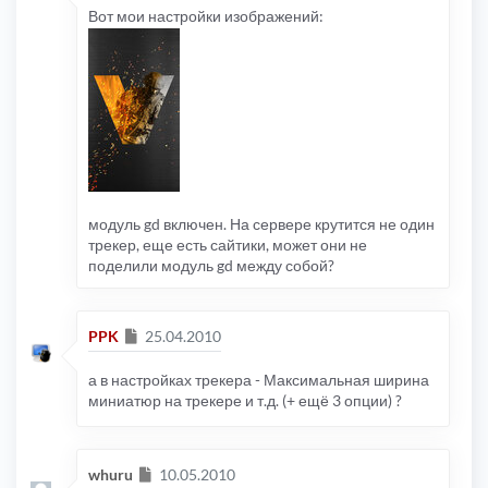
Вот мои настройки изображений:
модуль gd включен. На сервере крутится не один
трекер, еще есть сайтики, может они не
поделили модуль gd между собой?
Сообщение
PPK
25.04.2010
а в настройках трекера - Максимальная ширина
миниатюр на трекере и т.д. (+ ещё 3 опции) ?
Сообщение
whuru
10.05.2010