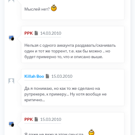
Мыслей нет?
Сообщение
PPK
14.03.2010
Нельзя с одного аккаунта раздавать/скачивать
один и тот же торрент, т.е. как бы можно .. но
будет примерно то, что и описано выше.
Сообщение
Killah Boo
15.03.2010
Да я понимаю, но как то же сделано на
рутрекере, к примеру... Ну хотя вообще не
критично...
Сообщение
PPK
15.03.2010
Я даже не вижу в этом смысла ..