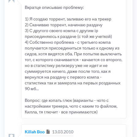
Вкратце описываю проблему:
1) Я создаю торрент, заливаю его на трекер
2) Скачиваю торрент, начинаю раздачу
3) С другого своего компа с другим ip
присоединяюсь к раздаче (с той же учеткой)
4) Собственно проблема - с третьего компа
получается присоединиться только к одному из
сидов, хотя видятся оба. При попытке выключить
тот, с которого скачивается - качается со второго,
но в статистику релизеру уже не идет и не
суммируется ничего, даже после того, как я
вернулся на раздачу с первого компа -
статистика так и замерзла на первых розданных
90 мб...
Вопрос: где копать глюк (варианты - чото с
настройками трекера, чото с каким то файлом,
Килла, тя глючит - все принимаются)
Сообщение
Killah Boo
13.03.2010