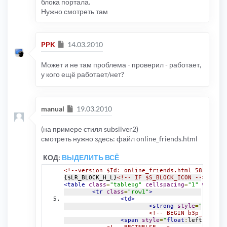
блока портала.
Нужно смотреть там
Сообщение
PPK
14.03.2010
Может и не там проблема - проверил - работает,
у кого ещё работает/нет?
Сообщение
manual
19.03.2010
(на примере стиля subsilver2)
смотреть нужно здесь: файл online_friends.html
КОД:
ВЫДЕЛИТЬ ВСЁ
<!--version $Id: online_friends.html 581 2009-
{$LR_BLOCK_H_L}
<!-- IF $S_BLOCK_ICON -->
<img
s
<table
class
=
"tablebg"
cellspacing
=
"1"
width
=
"
<tr
class
=
"row1"
>
<td>
<strong
style
=
"
color
:
g
<!-- BEGIN b3p_friends
<span
style
=
"
float
:
left
;
"
><img