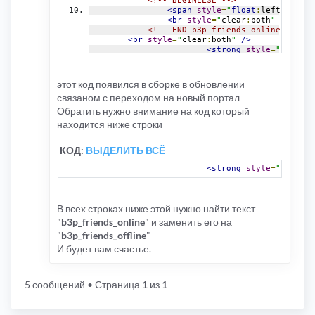
<!-- BEGINELSE -->
<span
style
=
"
float
:
left
;
 paddi
<br
style
=
"
clear
:
both
"
/>
<!-- END b3p_friends_online -->
<br
style
=
"
clear
:
both
"
/>
<strong
style
=
"
color
:
r
<!-- BEGIN b3p_friends
<span
style
=
"
float
:
left
;
"
><img
<!-- BEGINELSE -->
этот код появился в сборке в обновлении
<span
style
=
"
float
:
left
;
 paddi
связаном с переходом на новый портал
<!-- END b3p_friends_online -->
</td>
Обратить нужно внимание на код который
</tr>
находится ниже строки
</table>
{$LR_BLOCK_F_L}{$LR_BLOCK_F_R}
КОД:
ВЫДЕЛИТЬ ВСЁ
<strong
style
=
"
color
:
r
В всех строках ниже этой нужно найти текст
"
b3p_friends_online
" и заменить его на
"
b3p_friends_offline
"
И будет вам счастье.
5 сообщений
• Страница
1
из
1