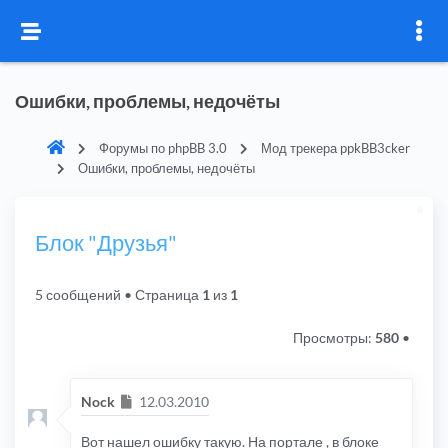
Ошибки, проблемы, недочёты
Форумы по phpBB 3.0
Мод трекера ppkBB3cker
Ошибки, проблемы, недочёты
Блок "Друзья"
5 сообщений
• Страница
1
из
1
Просмотры:
580
•
Сообщение
Nock
12.03.2010
Вот нашел ошибку такую. На портале , в блоке