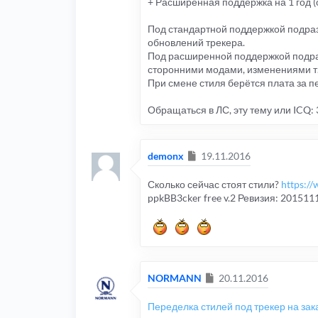
+ Расширенная поддержка на 1 год (о
Под стандартной поддержкой подраз
обновлений трекера.
Под расширенной поддержкой подраз
сторонними модами, изменениями т.
При смене стиля берётся плата за п
Обращаться в ЛС, эту тему или ICQ: 
Сообщение
demonx
19.11.2016
Сколько сейчас стоят стили?
https:/
ppkBB3cker free v.2 Ревизия: 20151
Сообщение
NORMANN
20.11.2016
Переделка стилей под трекер на зак