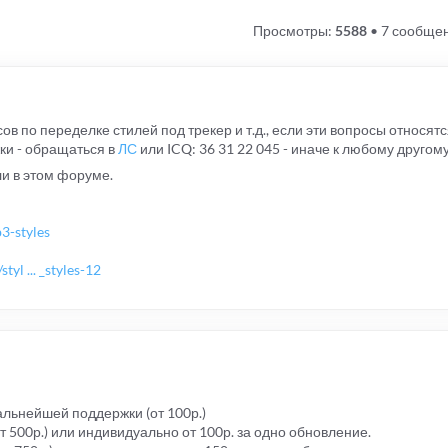
Просмотры:
5588
•
7 сообще
ов по переделке стилей под трекер и т.д., если эти вопросы относятс
ки - обращаться в
ЛС
или ICQ: 36 31 22 045 - иначе к любому друго
и в этом форуме.
3-styles
l ... _styles-12
альнейшей поддержки (от 100р.)
т 500р.) или индивидуально от 100р. за одно обновление.