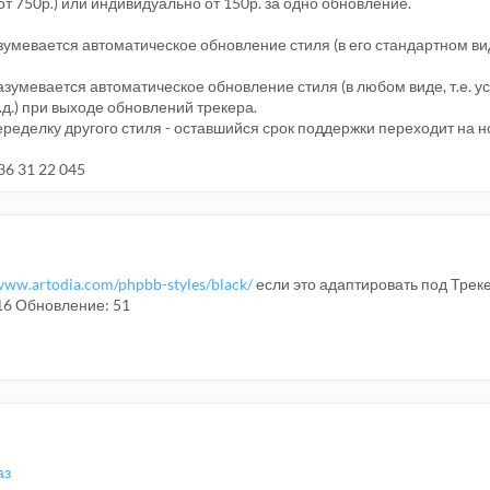
т 750р.) или индивидуально от 150р. за одно обновление.
умевается автоматическое обновление стиля (в его стандартном ви
умевается автоматическое обновление стиля (в любом виде, т.е. 
д.) при выходе обновлений трекера.
еределку другого стиля - оставшийся срок поддержки переходит на н
36 31 22 045
/www.artodia.com/phpbb-styles/black/
если это адаптировать под Треке
116 Обновление: 51
аз