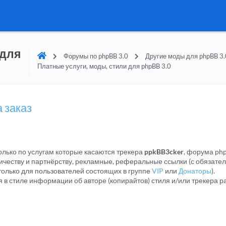
 для
Форумы по phpBB 3.0
Другие моды для phpBB 3.
Платные услуги, моды, стили для phpBB 3.0
 заказ
лько по услугам которые касаются трекера
ppkBB3cker
, форума php
честву и партнёрству, рекламные, реферальные ссылки (с обязате
только для пользователей состоящих в группе
VIP
или
Донаторы
).
я в стиле информации об авторе (копирайтов) стиля и/или трекера