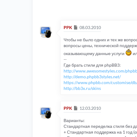
Сообщение
PPK
08.03.2010
Чтобы не было одних и тех же вопрос
вопросы цены, технической поддерж
оказывающему данные услуги
ил
--
Где брать стили для phpBB3:
http://www.awesomestyles.com/phpbb
http://demo.phpbb3styles.net/
https://www.phpbb.com/customise/db/sty
http://bb3x.ru/skins
Сообщение
PPK
12.03.2010
Варианты:
Стандартная переделка стиля без д
+ Стандартная поддержка на 1 год (о