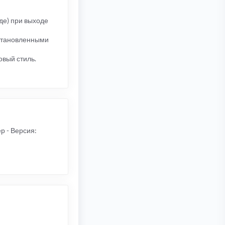
де) при выходе
установленными
овый стиль.
р - Версия: