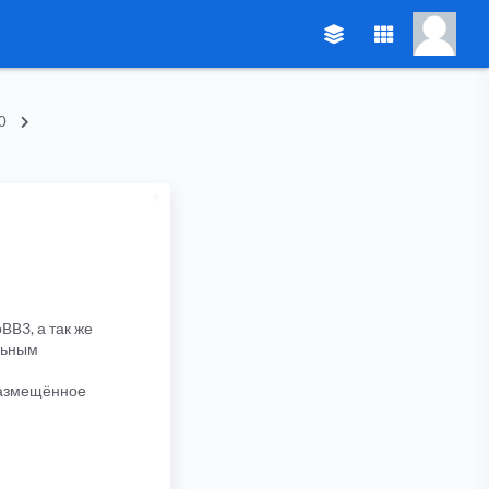
0
BB3, а так же
льным
 размещённое