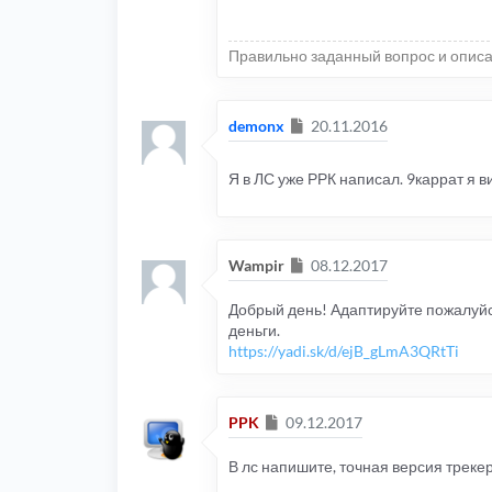
Правильно заданный вопрос и описа
Сообщение
demonx
20.11.2016
Я в ЛС уже РРК написал. 9каррат я в
Сообщение
Wampir
08.12.2017
Добрый день! Адаптируйте пожалуйст
деньги.
https://yadi.sk/d/ejB_gLmA3QRtTi
Сообщение
PPK
09.12.2017
В лс напишите, точная версия трекер