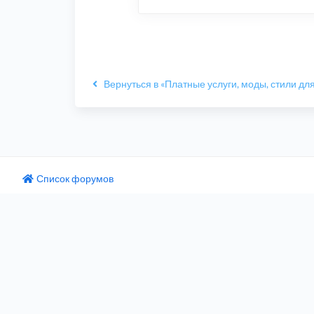
Вернуться в «Платные услуги, моды, стили для
Список форумов
одный текст
ните этот перевод
 отзыв поможет нам улучшить Google Переводчик