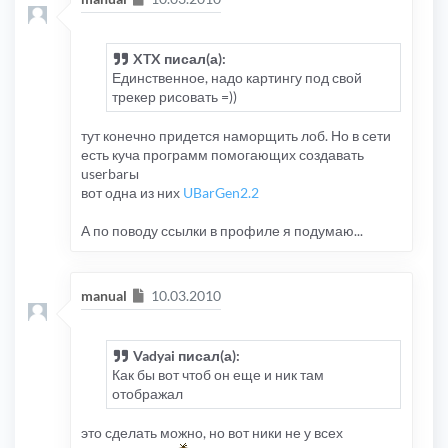
XTX писал(а):
Единственное, надо картингу под свой
трекер рисовать =))
тут конечно придется наморщить лоб. Но в сети
есть куча программ помогающих создавать
userbarы
вот одна из них
UBarGen2.2
А по поводу ссылки в профиле я подумаю...
Сообщение
manual
10.03.2010
Vadyai писал(а):
Как бы вот чтоб он еще и ник там
отображал
это сделать можно, но вот ники не у всех