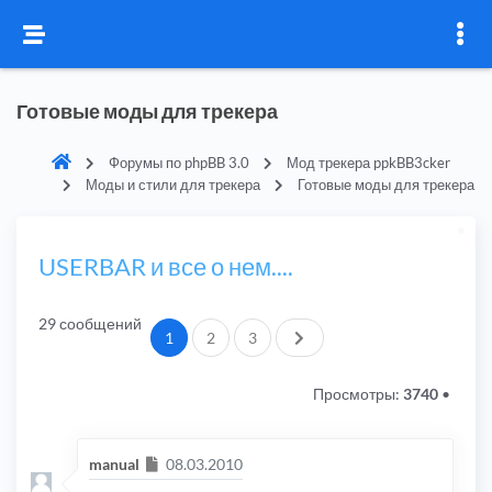
Готовые моды для трекера
Форумы по phpBB 3.0
Мод трекера ppkBB3cker
Моды и стили для трекера
Готовые моды для трекера
USERBAR и все о нем....
29 сообщений
След.
1
2
3
Просмотры:
3740
•
Сообщение
manual
08.03.2010