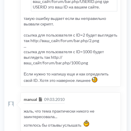
ваш_сайт/forum/bar.php/USERID.png где
USERID это ваш ID на вашем сайте.
такую ошибку выдает если вы неправильно
вызвали скрипт.
ссылка для пользователя с ID=2 будет выглядеть
так http://ваш_сайт/forum/bar.php/2.png
...
ссылка для пользователя с ID=1000 будет
выглядеть так http://
ваш_сайт/forum/bar.php/1000.png
Если нужно то напишу еще и как определить
свой ID. Хотя это наверное лишнее
Сообщение
manual
09.03.2010
жаль, что тема практически никого не
заинтересовала...
хотелось бы отзывы услышать