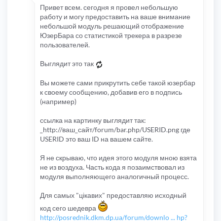
Привет всем. сегодня я провел небольшую
работу и могу предоставить на ваше внимание
небольшой модуль решающий отображение
ЮзерБара со статистикой трекера в разрезе
пользователей.
Выглядит это так
Вы можете сами прикрутить себе такой юзербар
к своему сообщению, добавив его в подпись
(например)
ссылка на картинку выглядит так:
_http://ваш_сайт/forum/bar.php/USERID.png где
USERID это ваш ID на вашем сайте.
Я не скрываю, что идея этого модуля мною взята
не из воздуха. Часть кода я позаимствовал из
модуля выполняющего аналогичный процесс.
Для самых "цікавих" предоставляю исходный
код сего шедевра
http://posrednik.dkm.dp.ua/forum/downlo ... hp?