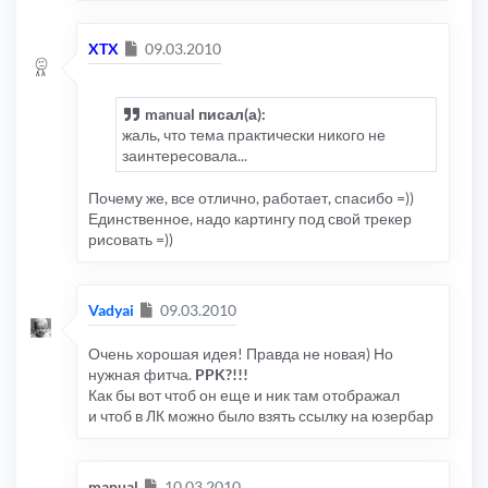
Сообщение
XTX
09.03.2010
manual писал(а):
жаль, что тема практически никого не
заинтересовала...
Почему же, все отлично, работает, спасибо =))
Единственное, надо картингу под свой трекер
рисовать =))
Сообщение
Vadyai
09.03.2010
Очень хорошая идея! Правда не новая) Но
нужная фитча.
PPK?!!!
Как бы вот чтоб он еще и ник там отображал
и чтоб в ЛК можно было взять ссылку на юзербар
Сообщение
manual
10.03.2010