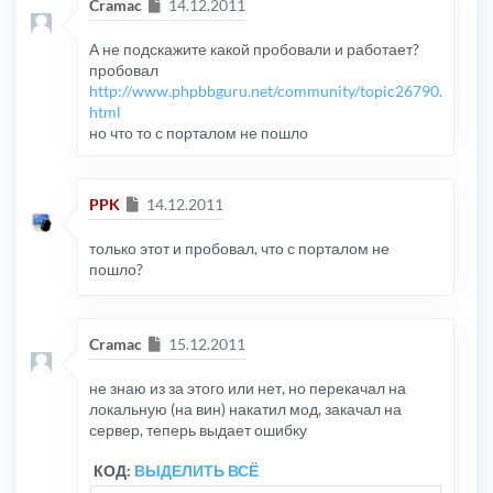
Сообщение
Cramac
14.12.2011
А не подскажите какой пробовали и работает?
пробовал
http://www.phpbbguru.net/community/topic26790.
html
но что то с порталом не пошло
Сообщение
PPK
14.12.2011
только этот и пробовал, что с порталом не
пошло?
Сообщение
Cramac
15.12.2011
не знаю из за этого или нет, но перекачал на
локальную (на вин) накатил мод, закачал на
сервер, теперь выдает ошибку
КОД:
ВЫДЕЛИТЬ ВСЁ