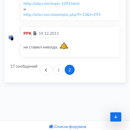
http://site.com/topic-t293.html
и
http://site.com/viewtopic.php?f=13&t=293
Сообщение
PPK
19.12.2011
не ставил никогда.
17 сообщений
Пред.
1
2
Список форумов