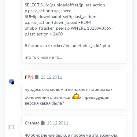
SELECT SUM(p.uploadoffset/(p.last_action-
p.prev_action)) up_speed,
SUM(p.downloadoffset/(p.last_action-
p.prev_action)) down_speed FROM
phpbb_ttracker_peers p WHERE 1323943369-
p.last_action < 2400
87 строка в /tracker/include/index_add1.php
что то с ним не то...
Сообщение
PPK
15.12.2011
ну здесь сео модом и не пахнет, не знаю как
обновления ставились
, предыдущая
версия какая была?
Сообщение
Cramac
15.12.2011
40 обновление было. а проблема эта возникла,