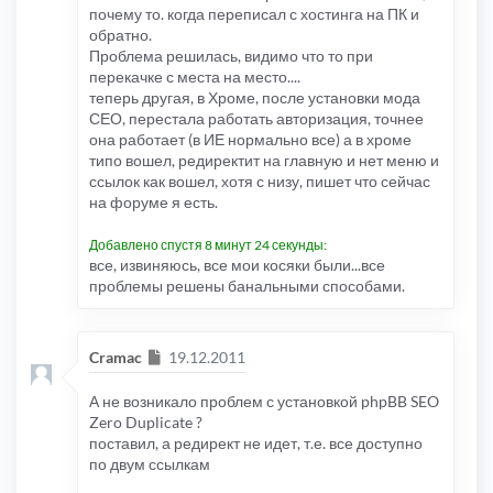
почему то. когда переписал с хостинга на ПК и
обратно.
Проблема решилась, видимо что то при
перекачке с места на место....
теперь другая, в Хроме, после установки мода
СЕО, перестала работать авторизация, точнее
она работает (в ИЕ нормально все) а в хроме
типо вошел, редиректит на главную и нет меню и
ссылок как вошел, хотя с низу, пишет что сейчас
на форуме я есть.
Добавлено спустя 8 минут 24 секунды:
все, извиняюсь, все мои косяки были...все
проблемы решены банальными способами.
Сообщение
Cramac
19.12.2011
А не возникало проблем с установкой phpBB SEO
Zero Duplicate ?
поставил, а редирект не идет, т.е. все доступно
по двум ссылкам