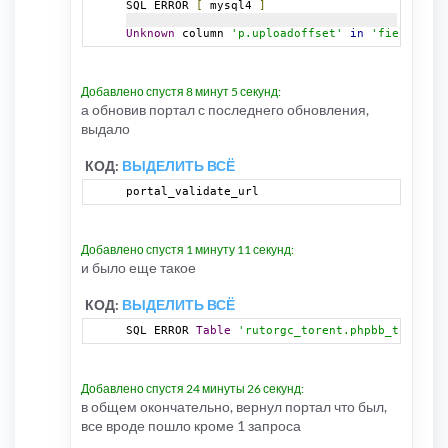
SQL ERROR 
[
 mysql4 
]
Unknown
 column 
'p.uploadoffset'
in
'field list
Добавлено спустя 8 минут 5 секунд:
а обновив портал с последнего обновления,
выдало
КОД:
ВЫДЕЛИТЬ ВСЁ
portal_validate_url
Добавлено спустя 1 минуту 11 секунд:
и было еще такое
КОД:
ВЫДЕЛИТЬ ВСЁ
SQL ERROR 
Table
'rutorgc_torent.phpbb_tportal_
Добавлено спустя 24 минуты 26 секунд:
в общем окончательно, вернул портал что был,
все вроде пошло кроме 1 запроса