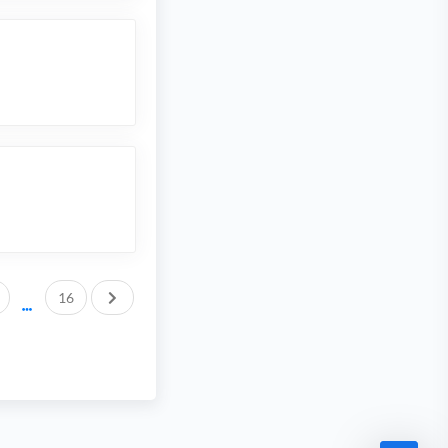
След.
16