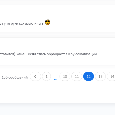
жет у тя руки как извилины ?
тавится). канеш если стиль обращается к ру локализации
Пред.
1
10
11
12
13
14
155 сообщений