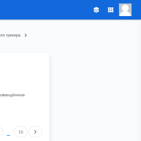
ля трекера
 размещённое
След.
16