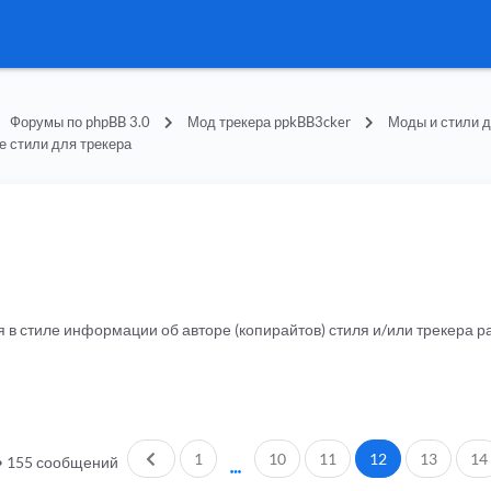
Форумы по phpBB 3.0
Мод трекера ppkBB3cker
Моды и стили д
е стили для трекера
я в стиле информации об авторе (копирайтов) стиля и/или трекера
Пред.
1
10
11
12
13
14
•
155 сообщений