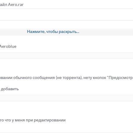
айл Aero.rar
Нажмите, чтобы раскрыть...
BB3cker/styles/
Aeroblue
овании обычного сообщения (не торрента), нету кнопок "Предосмотр"
 добавить
того что у меня при редактировании