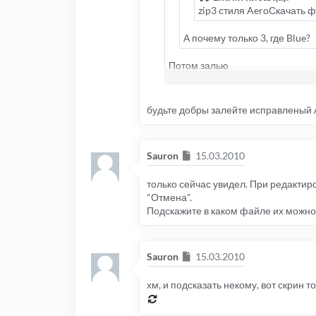
zip3 стиля AeroСкачать ф
А почему только 3, где Blue?
Потом залью
Все стили
http://best-trecker.no-ip.org/ppk
будьте добры залейте исправленый 
Сообщение
Sauron
15.03.2010
только сейчас увидел. При редактир
"Отмена".
Подскажите в каком файле их можно
Сообщение
Sauron
15.03.2010
хм, и подсказать некому, вот скрин 