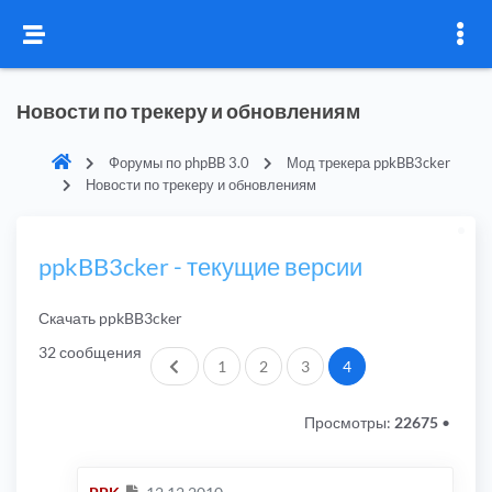
Новости по трекеру и обновлениям
Форумы по phpBB 3.0
Мод трекера ppkBB3cker
Новости по трекеру и обновлениям
ppkBB3cker - текущие версии
Скачать ppkBB3cker
32 сообщения
Пред.
1
2
3
4
Просмотры:
22675
•
Сообщение