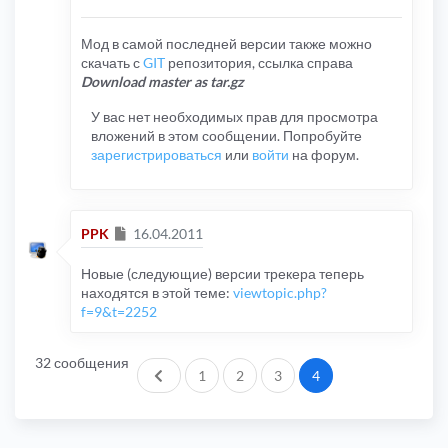
Мод в самой последней версии также можно
скачать с
GIT
репозитория, ссылка справа
Download master as tar.gz
У вас нет необходимых прав для просмотра
вложений в этом сообщении. Попробуйте
зарегистрироваться
или
войти
на форум.
Сообщение
PPK
16.04.2011
Новые (следующие) версии трекера теперь
находятся в этой теме:
viewtopic.php?
f=9&t=2252
32 сообщения
Пред.
1
2
3
4