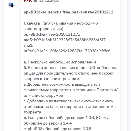
PPK
12.12.2010
ppkBB3cker
, версия
free
, ревизия
rev.20101212
Скачать
: (для скачивания необходимо
зарегистрироваться)
ppkBB3cker-free-20101212.7z
md5
: b091c36b3f2932867e5d38b69386f8f7
sha1
:
bf9e6491e5c130fc329c12837fe172038c93ffcf
а. Несколько небольших исправлений
б. В опции анонса внешних анонс URL добавлена
опция для принудительного отключения скрэйп
запроса к внешним трекерам
в. Добавлена возможность выводить топ
скачиваемых торрентов на страницах Портала и/
или списка форумов
г. Добавлена возможность включать/отключать
отображение блоков торрента на странице темы
торрента
д. Fancybox обновлён до версии 1.3.4, jQuery
обновлён до версии 1.4.4
е. phpBB3 обновлён до версии 3.0.8