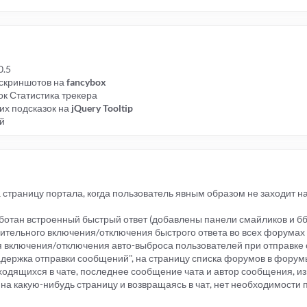
0.5
 скриншотов на
fancybox
ок Статистика трекера
их подсказок на
jQuery Tooltip
й
на страницу портала, когда пользователь явным образом не заходит н
аботан встроенный быстрый ответ (добавлены панели смайликов и бб-
ительного включения/отключения быстрого ответа во всех форумах
ия включения/отключения авто-выброса пользователей при отправк
адержка отправки сообщений", на страницу списка форумов в фору
ходящихся в чате, последнее сообщение чата и автор сообщения, 
а на какую-нибудь страницу и возвращаясь в чат, нет необходимости 