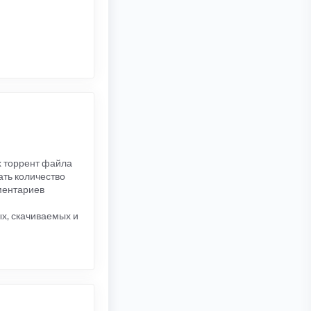
х торрент файла
ать количество
ментариев
х, скачиваемых и