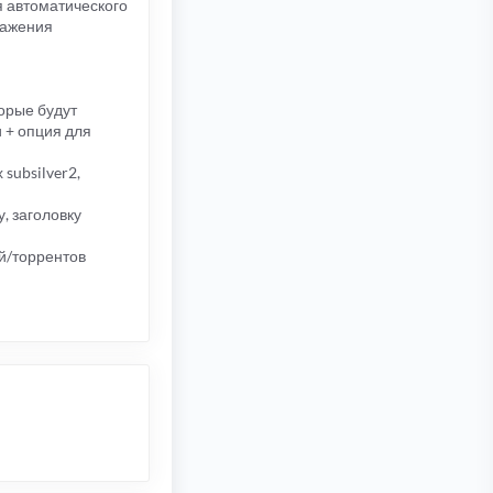
ля автоматического
ражения
орые будут
 + опция для
subsilver2,
, заголовку
й/торрентов