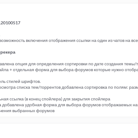
v.20100517
1
 возможность включения отображения ссылки на один из чатов на вс
трекера
бавлена опция для определения сортировки по дате создания темы/
айла + отдельная форма для выбора форумов которые нужно отобра
ель стилей шрифтов.
росмотра списка тем/торрентов добавлена сортировка по полям: разм
ная ссылка (в конец спойлера) для закрытия спойлера
ера добавлена удобная форма для выбора форумов отображаемых на
ючения выбранных форумов