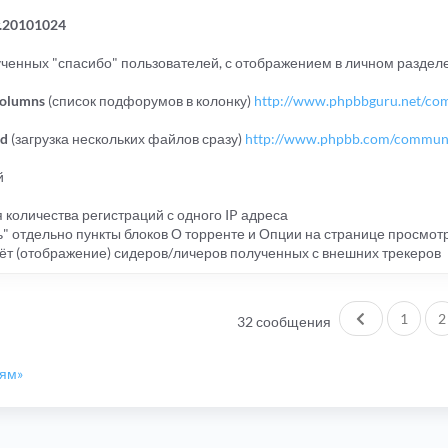
v.20101024
ученных "спасибо" пользователей, с отображением в личном раздел
columns
(список подфорумов в колонку)
http://www.phpbbguru.net/comm
ad
(загрузка нескольких файлов сразу)
http://www.phpbb.com/community
й
 количества регистраций с одного IP адреса
" отдельно пункты блоков О торренте и Опции на странице просмот
чёт (отображение) сидеров/личеров полученных с внешних трекеров
Пред.
1
2
32 сообщения
иям»