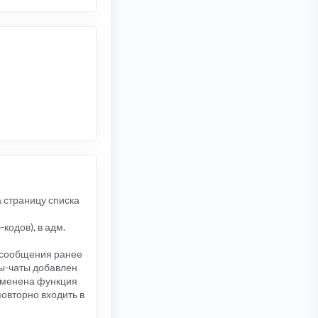
а страницу списка
кодов), в адм.
е сообщения ранее
мы-чаты добавлен
изменена функция
повторно входить в