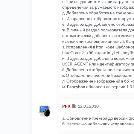
г. При создании темы, при загрузке 
определения загружаемого изображ
д. Добавлена обработка не трекерн
е. Исправлено отображение форумны
ё. В адм. раздел добавлено отображ
ж. В личный раздел пользователя д
автоматически добавляться в скачив
исключения основного аннонс URL т
з. Исправления в html коде шаблоно
blueGrace2, в бб-кодах imgLeft, imgRi
и. В адм. раздел добвлена возможнос
USER_AGENT или идентификатору п
й. Добавлено отображение количес
к. Отображение вложений изображен
л. Отображение изображений в бб-ко
м.
Fancybox
обновлён до версии 1.3.
Сообщение
PPK
12.03.2010
а. Обновление трекера до версии ф
б. Несколько небольших исправлени