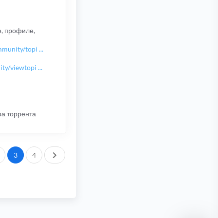
е, профиле,
unity/topi ...
/viewtopi ...
ра торрента
След.
3
4