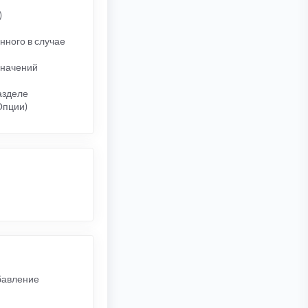
)
нного в случае
значений
азделе
Опции)
обавление