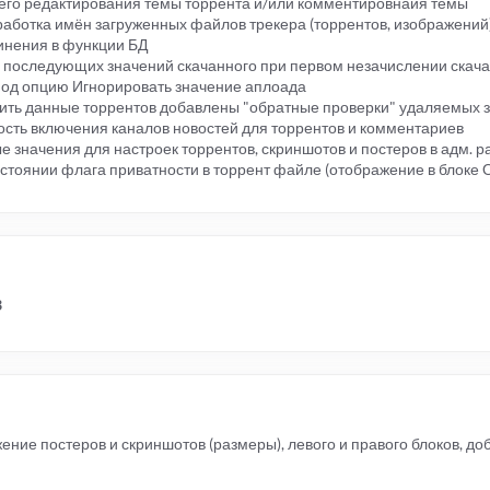
го редактирования темы торрента и/или комментировнаия темы
работка имён загруженных файлов трекера (торрентов, изображений
инения в функции БД
 последующих значений скачанного при первом незачислении скача
под опцию Игнорировать значение аплоада
алить данные торрентов добавлены "обратные проверки" удаляемых 
ность включения каналов новостей для торрентов и комментариев
 значения для настроек торрентов, скриншотов и постеров в адм. р
стоянии флага приватности в торрент файле (отображение в блоке 
3
ение постеров и скриншотов (размеры), левого и правого блоков, д