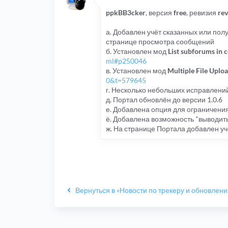
ppkBB3cker
, версия
free
, ревизия
re
а. Добавлен учёт сказанных или пол
странице просмотра сообщений
б. Установлен мод
List subforums in 
ml#p250046
в. Установлен мод
Multiple File Uplo
0&t=579645
г. Несколько небольших исправлени
д. Портал обновлён до версии 1.0.6
е. Добавлена опция для ограничения
ё. Добавлена возможность "выводить
ж. На странице Портала добавлен у
Вернуться в «Новости по трекеру и обновлен