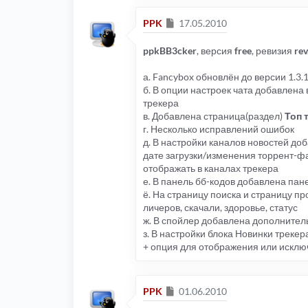
Сообщение
PPK
17.05.2010
ppkBB3cker
, версия
free
, ревизия
re
а. Fancybox обновлён до версии 1.3.
б. В опции настроек чата добавлена
трекера
в. Добавлена страница(раздел)
Топ 
г. Несколько исправлений ошибок
д. В настройки каналов новостей до
дате загрузки/изменения торрент-ф
отображать в каналах трекера
е. В панель бб-кодов добавлена пан
ё. На страницу поиска и страницу п
личеров, скачали, здоровье, статус
ж. В спойлер добавлена дополнитель
з. В настройки блока Новинки трек
+ опция для отображения или искл
Сообщение
PPK
01.06.2010