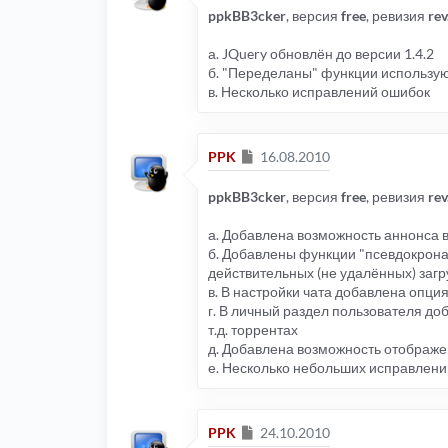
ppkBB3cker
, версия
free
, ревизия
re
а. JQuery обновлён до версии 1.4.2
б. "Переделаны" функции использую
в. Несколько исправлений ошибок
Сообщение
PPK
16.08.2010
ppkBB3cker
, версия
free
, ревизия
re
а. Добавлена возможность аннонса 
б. Добавлены функции "псевдокрона
действительных (не удалённых) заг
в. В настройки чата добавлена опци
г. В личный раздел пользователя д
т.д. торрентах
д. Добавлена возможность отображе
е. Несколько небольших исправлени
Сообщение
PPK
24.10.2010