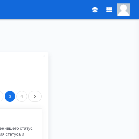
След.
3
4
енившего статус
ия статуса и