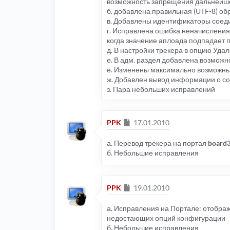
возможность запрещения дальнейше
б. добавлена правильная (UTF-8) об
в. Добавлены идентификаторы соед
г. Исправлена ошибка неначисления
когда значение аплоада подпадает 
д. В настройки трекера в опцию Уд
е. В адм. раздел добавлена возмож
ё. Изменены максимально возможные
ж. Добавлен вывод информации о со
з. Пара небольших исправлений
Сообщение
PPK
17.01.2010
а. Перевод трекера на портал
board
б. Небольшие исправления
Сообщение
PPK
19.01.2010
а. Исправления на Портале: отображ
недостающих опций конфигурации
б. Небольшие исправления