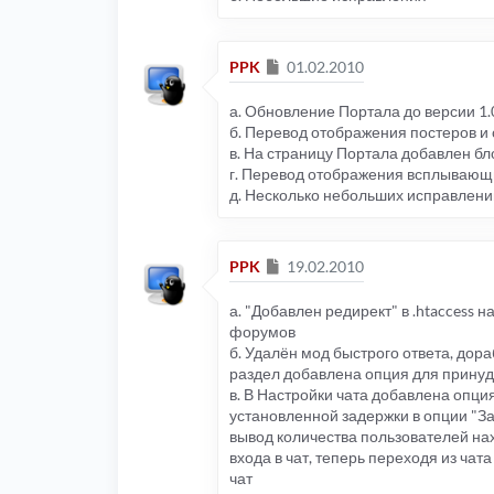
Сообщение
PPK
01.02.2010
а. Обновление Портала до версии 1.
б. Перевод отображения постеров и
в. На страницу Портала добавлен бл
г. Перевод отображения всплывающ
д. Несколько небольших исправлени
Сообщение
PPK
19.02.2010
а. "Добавлен редирект" в .htaccess 
форумов
б. Удалён мод быстрого ответа, дор
раздел добавлена опция для принуд
в. В Настройки чата добавлена опц
установленной задержки в опции "З
вывод количества пользователей на
входа в чат, теперь переходя из чат
чат