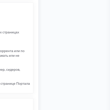
ех страницах
торрента или по
жать или не
ер, сидеров,
 странице Портала