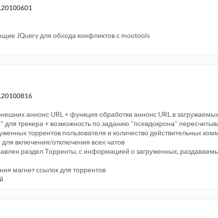
v.20100601
щие JQuery для обхода конфликтов с mootools
v.20100816
внешних аннонс URL + функция обработки аннонс URL в загружаемы
" для трекера + возможность по заданию "псевдокрона" пересчитыв
руженных торрентов пользователя и количество действительных ком
я для включения/отключения всех чатов
обавлен раздел Торренты, с информацией о загруженных, раздаваемы
ния магнет ссылок для торрентов
й