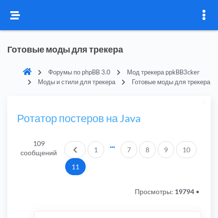
Готовые моды для трекера
Форумы по phpBB 3.0
Мод трекера ppkBB3cker
Моды и стили для трекера
Готовые моды для трекера
Ротатор постеров на Java
109
Пред.
1
7
8
9
10
сообщений
11
Просмотры:
19794
•