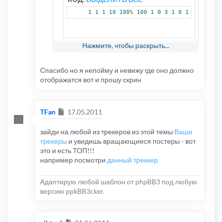
1
1
1
10
100
%
100
1
0
3
1
0
1
Нажмите, чтобы раскрыть...
выстави следующие значения:
КОД:
ВЫДЕЛИТЬ ВСЁ
Спасибо но я непойму и невижу где оно должно
отображатся вот и прошу скрин
1
1
1
10
100
%
100
1
0
0
1
0
где;
Сообщение
TFan
17.05.2011
число 8
отображать торренты только с
количеством сидеров не менее указанного
зайди на любой из трекеров из этой темы
Ваши
числа, -
ставь 0 иначе - если нет сидеров
трекеры
и увидишь вращающиеся постеры - вот
вообще - нет и отображения в топе!
это и есть ТОП!!!
число 9
не отображать топ, если
например посмотри
данный треккер
количество торрентов для отображения
меньше указанного числа
(0 - без
Адаптирую любой шаблон от phpBB3 под любую
ограничений),
версию ppkBB3cker.