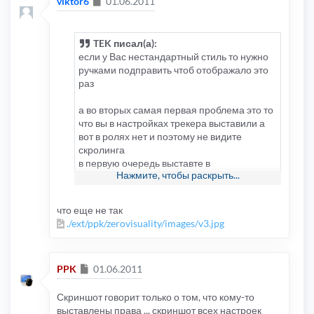
Сообщение
viktor6
01.06.2011
TEK писал(а):
если у Вас нестандартный стиль то нужно
ручками подправить чтоб отображало это
раз
а во вторых самая первая проблема это то
что вы в настройках трекера выставили а
вот в ролях нет и поэтому не видите
скролинга
в первую очередь выставте в
Нажмите, чтобы раскрыть...
пользовательских ролях
что еще не так
./ext/ppk/zerovisuality/images/v3.jpg
Сообщение
PPK
01.06.2011
Скриншот говорит только о том, что кому-то
выставлены права .., скриншот всех настроек