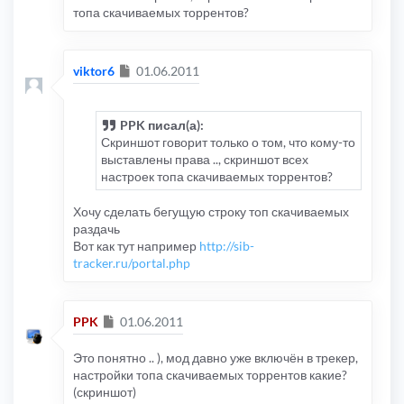
топа скачиваемых торрентов?
Сообщение
viktor6
01.06.2011
PPK писал(а):
Скриншот говорит только о том, что кому-то
выставлены права .., скриншот всех
настроек топа скачиваемых торрентов?
Хочу сделать бегущую строку топ скачиваемых
раздачь
Вот как тут например
http://sib-
tracker.ru/portal.php
Сообщение
PPK
01.06.2011
Это понятно .. ), мод давно уже включён в трекер,
настройки топа скачиваемых торрентов какие?
(скриншот)