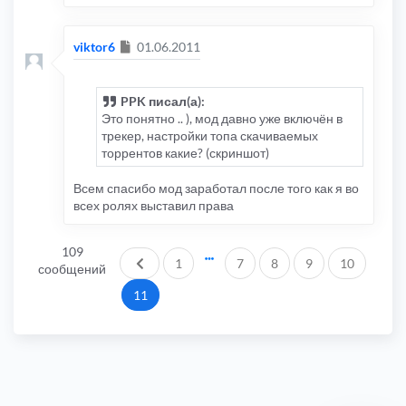
Сообщение
viktor6
01.06.2011
PPK писал(а):
Это понятно .. ), мод давно уже включён в
трекер, настройки топа скачиваемых
торрентов какие? (скриншот)
Всем спасибо мод заработал после того как я во
всех ролях выставил права
109
Пред.
1
7
8
9
10
сообщений
11