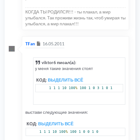
КОГДА ТЫ РОДИЛСЯ!!! - ты плакал, а мир
улыбался. Так проживи жизнь так, чтоб умирая ты
улыбался, а мир плакал!!!
Сообщение
TFan
16.05.2011
viktor6 писал(а):
у меня такие значения стоят
КОД:
ВЫДЕЛИТЬ ВСЁ
1
1
1
10
100
%
100
1
0
3
1
0
1
выстави следующие значения:
КОД:
ВЫДЕЛИТЬ ВСЁ
1
1
1
10
100
%
100
1
0
0
1
0