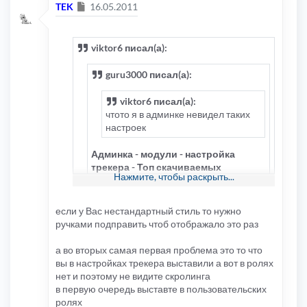
Сообщение
TEK
16.05.2011
viktor6 писал(а):
guru3000 писал(а):
viktor6 писал(а):
чтото я в админке невидел таких
настроек
Админка - модули - настройка
трекера - Топ скачиваемых
Нажмите, чтобы раскрыть...
торрентов
А можно еще скрин где оно должно
если у Вас нестандартный стиль то нужно
отображаться
ручками подправить чтоб отображало это раз
у меня такие значения стоят
а во вторых самая первая проблема это то что
КОД:
ВЫДЕЛИТЬ ВСЁ
вы в настройках трекера выставили а вот в ролях
нет и поэтому не видите скролинга
1
1
1
10
100
%
100
1
0
3
1
0
1
в первую очередь выставте в пользовательских
ролях