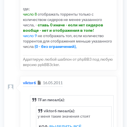
где;
число 8
отображать торренты только с
количеством сидеров не менее указанного
числа, -
ставь 0 иначе - если нет сидеров
вообще - нет и отображения в топе!
число 9
не отображать топ, если количество
торрентов для отображения меньше указанного
числа
(0 - без ограничений),
Адаптирую любой шаблон от phpBB3 под любую
версию ppkBB3cker.
Сообщение
viktor6
16.05.2011
TFan писал(а):
viktor6 писал(а):
у меня такие значения стоят
КОД:
ВЫДЕЛИТЬ ВСЁ