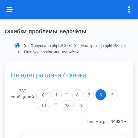
Ошибки, проблемы, недочёты
Форумы по phpBB 3.0
Мод трекера ppkBB3cker
Ошибки, проблемы, недочёты
Не идет раздача / скачка
330
Пред.
1
6
7
8
9
сообщений
След.
10
33
Просмотры:
44824
•