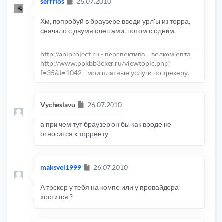
Сообщение
serrrios
26.07.2010
Хм, попробуй в браузере введи урл'ы из торра,
сначало с двумя слешами, потом с одним.
http://aniproject.ru - перспектива... велком епта..
http://www.ppkbb3cker.ru/viewtopic.php?
f=35&t=1042 - мои платные услуги по трекеру.
Сообщение
Vycheslavu
26.07.2010
а при чем тут браузер он бы как вроде не
относится к торренту
Сообщение
maksvel1999
26.07.2010
А трекер у тебя на компе или у провайдера
хостится ?