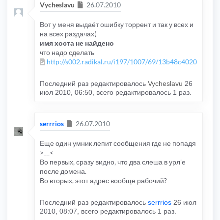
Сообщение
Vycheslavu
26.07.2010
Вот у меня выдаёт ошибку торрент и так у всех и
на всех раздачах(
имя хоста не найдено
что надо сделать
http://s002.radikal.ru/i197/1007/69/13b48c40209e.jpg
Последний раз редактировалось
Vycheslavu
26
июл 2010, 06:50, всего редактировалось 1 раз.
Сообщение
serrrios
26.07.2010
Еще один умник лепит сообщения где не попадя
>__<
Во первых, сразу видно, что два слеша в урл'е
после домена.
Во вторых, этот адрес вообще рабочий?
Последний раз редактировалось
serrrios
26 июл
2010, 08:07, всего редактировалось 1 раз.