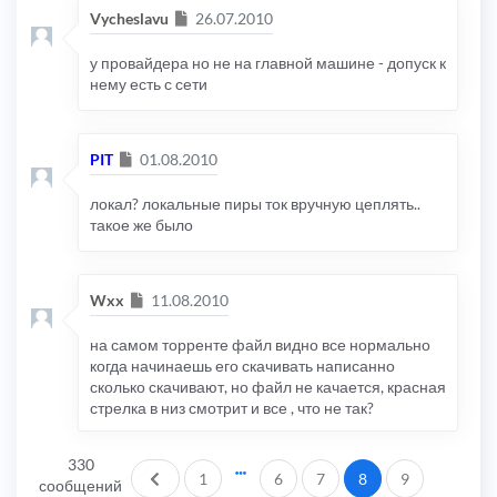
Сообщение
Vycheslavu
26.07.2010
у провайдера но не на главной машине - допуск к
нему есть с сети
Сообщение
PIT
01.08.2010
локал? локальные пиры ток вручную цеплять..
такое же было
Сообщение
Wxx
11.08.2010
на самом торренте файл видно все нормально
когда начинаешь его скачивать написанно
сколько скачивают, но файл не качается, красная
стрелка в низ смотрит и все , что не так?
330
Пред.
1
6
7
8
9
сообщений