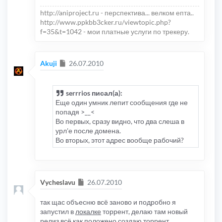
http://aniproject.ru - перспектива... велком епта..
http://www.ppkbb3cker.ru/viewtopic.php?
f=35&t=1042 - мои платные услуги по трекеру.
Сообщение
Akuji
26.07.2010
serrrios писал(а):
Еще один умник лепит сообщения где не
попадя >__<
Во первых, сразу видно, что два слеша в
урл'е после домена.
Во вторых, этот адрес вообще рабочий?
Сообщение
Vycheslavu
26.07.2010
так щас объесню всё заново и подробно я
запустил в
локалке
торрент, делаю там новый
релиз всё как положено создаю торрент