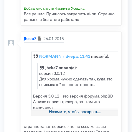
Добавлено спустя 4 минуты 5 секунд:
Все решил. Пришлось закрепить айпи. Странно
раньше и без этого работало
Сообщение
jheka7
26.01.2015
NORMANN » Вчера, 11:41
писал(а):
jheka7 писал(а):
версия 3.0.12
Для хрома нужно сделать так, куда это
вписывать? не понял просто..
Версия 3.0.12 - это версия форума phpBB
А ниже версия трекера, вот там что
написано?
Нажмите, чтобы раскрыть...
странно качал версию, что по ссылке выше
последний релиз а написано вот это: Трекер -