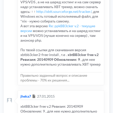
VPS/VDS , а не на шаред хостинг и на сам сервер
надо устанавливать XBT трекер, можно скачать
здесь: ↑ ↑
http://xbtt.sourceforge.net/tracker/
, для
Windows есть готовый исполняемый файл, для
*nix - нужно собирать самому.
А вот эта версию
Re: ppkBB3cker v.2 - текущие
версии
можно устанавливать и на шаред хостинг
и на VPS/VDS (лучше конечно на сервер) , там
анонсер php.
По твоей ссылки для скачивания версия
xbtbb3cker2-free-install , т.е .
xbtBB3cker free v.2
Ревизия: 20140909 Обновление: 9
, для нее
нужно дополнительно устанавливать XBT трекер
Правильно заданный вопрос и описание
проблемы - 70% их решения...
Сообщение
jheka7
27.01.2015
xbtBB3cker free v.2 Ревизия: 20140909
Обновление: 9 , для нее нужно дополнительно