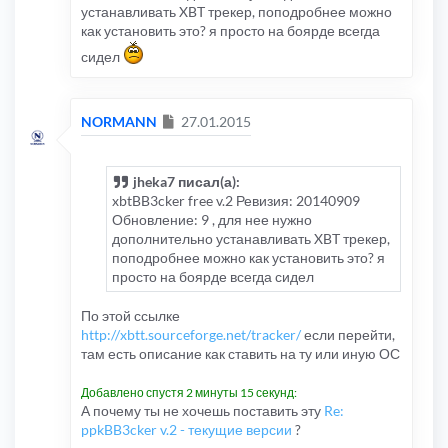
устанавливать XBT трекер, поподробнее можно
как установить это? я просто на боярде всегда
сидел
Сообщение
NORMANN
27.01.2015
jheka7 писал(а):
xbtBB3cker free v.2 Ревизия: 20140909
Обновление: 9 , для нее нужно
дополнительно устанавливать XBT трекер,
поподробнее можно как установить это? я
просто на боярде всегда сидел
По этой ссылке
http://xbtt.sourceforge.net/tracker/
если перейти,
там есть описание как ставить на ту или иную ОС
Добавлено спустя 2 минуты 15 секунд:
А почему ты не хочешь поставить эту
Re:
ppkBB3cker v.2 - текущие версии
?