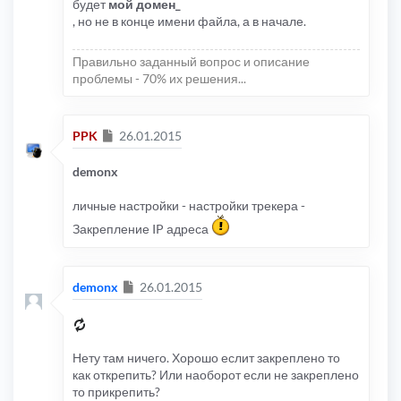
будет
мой домен_
, но не в конце имени файла, а в начале.
Правильно заданный вопрос и описание
проблемы - 70% их решения...
Сообщение
PPK
26.01.2015
demonx
личные настройки - настройки трекера -
Закрепление IP адреса
Сообщение
demonx
26.01.2015
Нету там ничего. Хорошо еслит закреплено то
как открепить? Или наоборот если не закреплено
то прикрепить?