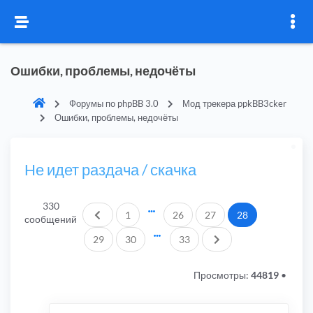
Ошибки, проблемы, недочёты
Форумы по phpBB 3.0
Мод трекера ppkBB3cker
Ошибки, проблемы, недочёты
Не идет раздача / скачка
330
Пред.
1
26
27
28
сообщений
След.
29
30
33
Просмотры:
44819
•