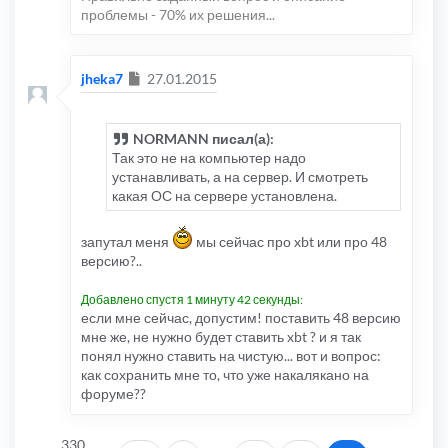
проблемы - 70% их решения...
Сообщение
jheka7
27.01.2015
NORMANN писал(а):
Так это не на компьютер надо
устанавливать, а на сервер. И смотреть
какая ОС на сервере установлена.
запутал меня
мы сейчас про xbt или про 48
версию?..
Добавлено спустя 1 минуту 42 секунды:
если мне сейчас, допустим! поставить 48 версию
мне же, не нужно будет ставить xbt ? и я так
понял нужно ставить на чистую... вот и вопрос:
как сохранить мне то, что уже накалякано на
форуме??
330