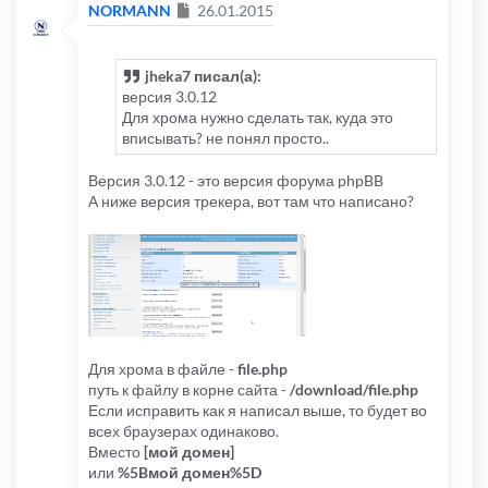
Сообщение
NORMANN
26.01.2015
jheka7 писал(а):
версия 3.0.12
Для хрома нужно сделать так, куда это
вписывать? не понял просто..
Версия 3.0.12 - это версия форума phpBB
А ниже версия трекера, вот там что написано?
Для хрома в файле -
file.php
путь к файлу в корне сайта -
/download/file.php
Если исправить как я написал выше, то будет во
всех браузерах одинаково.
Вместо
[мой домен]
или
%5Bмой домен%5D