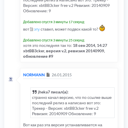
Версия: xbtBB3cker free v.2 Ревизия: 20140909
Обновление: 9
Для хрома в файле -
file.php
Добавлено спустя 3 минуты 17 секунд:
путь к файлу в корне сайта -
вот
эту
ставил, может подвох какой то?
/download/file.php
Если исправить как я написал выше, то
Добавлено спустя 3 минуты 25 секунд:
будет во всех браузерах одинаково.
хотя это последняя так то:
18 сен 2014, 14:27
Вместо
[мой домен]
xbtBB3cker, версия v.2, ревизия 20140909,
или
%5Bмой домен%5D
обновление #9
будет
мой домен_
, но не в конце имени файла, а в начале.
Сообщение
NORMANN
26.01.2015
jheka7 писал(а):
странно качал версию, что по ссылке выше
последний релиз а написано вот это:
Трекер - Версия: xbtBB3cker free v.2
Ревизия: 20140909 Обновление: 9
Вот как раз эта версия устанавливается на