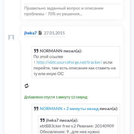
Правильно заданный вопрос и описание
проблемы - 70% их решения...
Сообщение
jheka7
27.01.2015
NORMANN писал(а):
По этой ссылке
↑
http://xbtt.sourceforge.net/tracker/
если
перейти, там есть описание как ставить на
ту или иную ОС
Добавлено спустя 1 минуту 12 секунд:
NORMANN » 2 минуты назад
писал(а):
jheka7 писал(а):
xbtBB3cker free v.2 Ревизия: 20140909
Обновление: 9 , для нее нужно