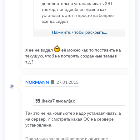
дополнительно устанавливать XBT
трекер, поподробнее можно как
установить это? я просто на боярде
всегда сидел
Нажмите, чтобы раскрыть...
По этой ссылке
http://xbtt.sourceforge.net/tracker/
если
перейти, там есть описание как ставить на
я её не видел
её можно как-то поставить на
ту или иную ОС
текущую, чтоб не потерять созданные темы и
т.д.?
Добавлено спустя 2 минуты 15 секунд:
А почему ты не хочешь поставить эту
Re:
ppkBB3cker v.2 - текущие версии
?
Сообщение
NORMANN
27.01.2015
jheka7 писал(а):
Так это не на компьютер надо устанавливать, а
на сервер. И смотреть какая ОС на сервере
установлена.
Правильно заданный вопрос и описание