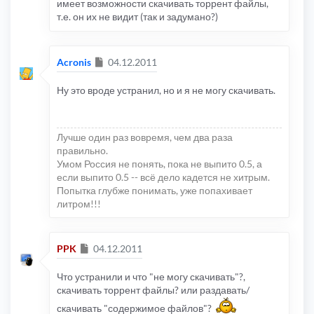
имеет возможности скачивать торрент файлы,
т.е. он их не видит (так и задумано?)
Сообщение
Acronis
04.12.2011
Ну это вроде устранил, но и я не могу скачивать.
Лучше один раз вовремя, чем два раза
правильно.
Умом Россия не понять, пока не выпито 0.5, а
если выпито 0.5 -- всё дело кадется не хитрым.
Попытка глубже понимать, уже попахивает
литром!!!
Сообщение
PPK
04.12.2011
Что устранили и что "не могу скачивать"?,
скачивать торрент файлы? или раздавать/
скачивать "содержимое файлов"?