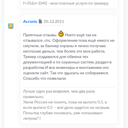
f=35&t=1042 - мои платные услуги по трекеру.
Сообщение
Acronis
05.12.2011
Приятные отзывы.
Никто ещё так не
отзывался. спс. Оформление пока ещё никого не
смутили, за баннер охраны я лично получаю
неплохие деньги, тем более это моя работа.
Трекер создавался для обмена тех
документацией и по охранных систем, раздел в
разработке.И все инженеры и монтажники опс
оценили сайт. Так что здыхать не собираемся.
Спасибо что пожелали.
Лучше один раз вовремя, чем два раза
правильно.
Умом Россия не понять, пока не выпито 0.5, а
если выпито 0.5 -- всё дело кадется не хитрым.
Попытка глубже понимать, уже попахивает
литром!!!