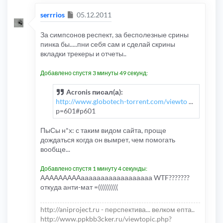
Сообщение
serrrios
05.12.2011
За симпсонов респект, за бесполезные срины
пинка бы.....пни себя сам и сделай скрины
вкладки трекеры и отчеты..
Добавлено спустя 3 минуты 49 секунд:
Acronis писал(а):
http://www.globotech-torrent.com/viewto
...
p=601#p601
ПыСы н*х: с таким видом сайта, проще
дождаться когда он вымрет, чем помогать
вообще...
Добавлено спустя 1 минуту 4 секунды:
АААААААААаааааааааааааааааа WTF???????
откуда анти-мат =((((((((((
http://aniproject.ru - перспектива... велком епта..
http://www.ppkbb3cker.ru/viewtopic.php?