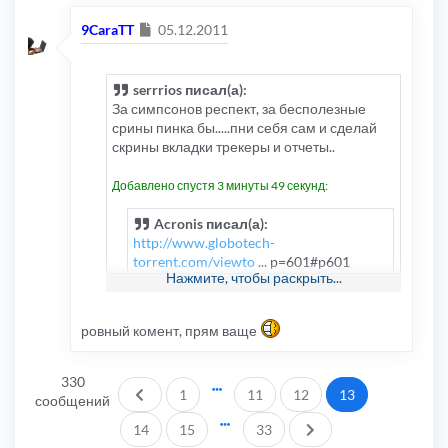
Сообщение
9CaraTT
05.12.2011
serrrios писал(а):
За симпсонов респект, за бесполезные
срины пинка бы.....пни себя сам и сделай
скрины вкладки трекеры и отчеты..
Добавлено спустя 3 минуты 49 секунд:
Acronis писал(а):
http://www.globotech-
torrent.com/viewto
... p=601#p601
Нажмите, чтобы раскрыть...
ПыСы ***: с таким видом сайта, проще
дождаться когда он вымрет, чем помогать
ровный комент, прям ваще
вообще...
Добавлено спустя 1 минуту 4 секунды:
330
Пред.
1
11
12
13
АААААААААаааааааааааааааааа
сообщений
WTF??????? откуда анти-мат =((((((((((
След.
14
15
33