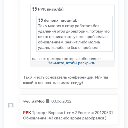
PPK писал(а):
demonx писал(а):
Так у многих я вижу работает без
удаления этой директории, потому что
никто не писал что у него проблемы с
обновлением, значит либо молча
удаляли, либо не было проблем
на всех трекерах которые обновлял -
Нажмите, чтобы раскрыть...
работало без удаления, возможно он не
просит удалить директорию если скрипт
запускается пользователем-основателем..
Так я и есть основатель конференции. Или ты
какойго основателя имел ввиду?
Сообщение
ywu_gaM6o
03.06.2012
PPK
Трекер - Версия: free v.2 Ревизия: 20120531
Обновление: 43 спасибо вроде разобрался )