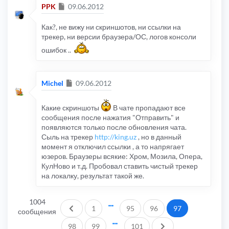
Сообщение
PPK
09.06.2012
Как?, не вижу ни скриншотов, ни ссылки на
трекер, ни версии браузера/ОС, логов консоли
ошибок ..
Сообщение
Michel
09.06.2012
Какие скриншоты
В чате пропадают все
сообщения после нажатия "Отправить" и
появляются только после обновления чата.
Сыль на трекер
http://king.uz
, но в данный
момент я отключил ссылки , а то напрягает
юзеров. Браузеры всякие: Хром, Мозила, Опера,
КулНово и т.д. Пробовал ставить чистый трекер
на локалку, результат такой же.
1004
Пред.
1
95
96
97
сообщения
След.
98
99
101