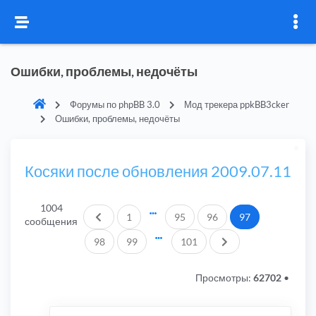
Ошибки, проблемы, недочёты
Форумы по phpBB 3.0
Мод трекера ppkBB3cker
Ошибки, проблемы, недочёты
Косяки после обновления 2009.07.11
1004
Пред.
1
95
96
97
сообщения
След.
98
99
101
Просмотры:
62702
•