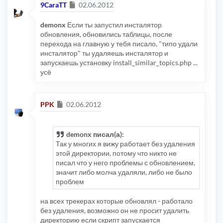
Сообщение
9CaraTT
02.06.2012
demonx
Если ты запустил инсталятор
обновления, обновились таблицы, после
перехода на главную у тебя писало, "типо удали
инсталятор" ты удаляешь инсталятор и
запускаешь установку install_similar_topics.php ...
усё
Сообщение
PPK
02.06.2012
demonx писал(а):
Так у многих я вижу работает без удаления
этой директории, потому что никто не
писал что у него проблемы с обновлением,
значит либо молча удаляли, либо не было
проблем
на всех трекерах которые обновлял - работало
без удаления, возможно он не просит удалить
директорию если скрипт запускается