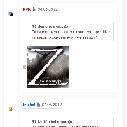
Сообщение
PPK
04.06.2012
demonx писал(а):
Так я и есть основатель конференции. Или
ты какойго основателя имел ввиду?
Сообщение
Michel
04.06.2012
Uz-Michel писал(а):
Заметил один глюк. После отправки