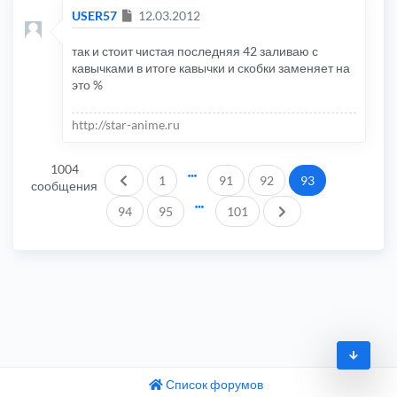
Сообщение
USER57
12.03.2012
так и стоит чистая последняя 42 заливаю с
кавычками в итоге кавычки и скобки заменяет на
это %
http://star-anime.ru
1004
Пред.
1
91
92
93
сообщения
След.
94
95
101
Список форумов