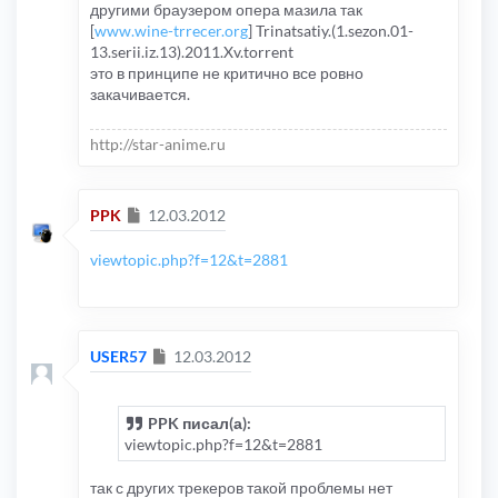
другими браузером опера мазила так
[
www.wine-trrecer.org
] Trinatsatiy.(1.sezon.01-
13.serii.iz.13).2011.Xv.torrent
это в принципе не критично все ровно
закачивается.
http://star-anime.ru
Сообщение
PPK
12.03.2012
viewtopic.php?f=12&t=2881
Сообщение
USER57
12.03.2012
PPK писал(а):
viewtopic.php?f=12&t=2881
так с других трекеров такой проблемы нет