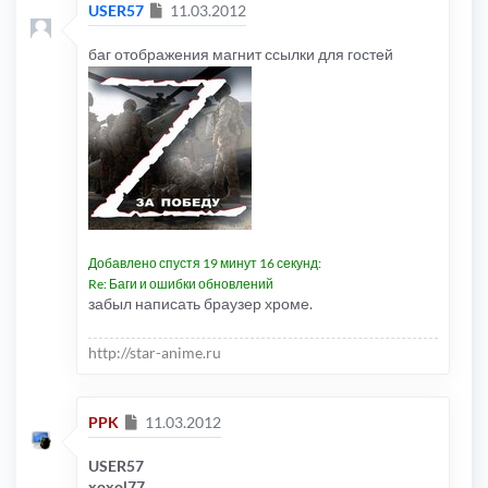
Сообщение
USER57
11.03.2012
баг отображения магнит ссылки для гостей
Добавлено спустя 19 минут 16 секунд:
Re: Баги и ошибки обновлений
забыл написать браузер хроме.
http://star-anime.ru
Сообщение
PPK
11.03.2012
USER57
xoxol77