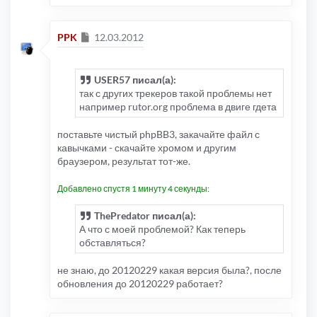
Сообщение
PPK
12.03.2012
USER57 писал(а):
так с других трекеров такой проблемы нет
например rutor.org проблема в двиге гдета
поставьте чистый phpBB3, закачайте файл с
кавычками - скачайте хромом и другим
браузером, результат тот-же.
Добавлено спустя 1 минуту 4 секунды:
ThePredator писал(а):
А что с моей проблемой? Как теперь
обставляться?
не знаю, до 20120229 какая версия была?, после
обновления до 20120229 работает?