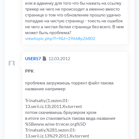
или в админку для того что бы нажать на ссылку
трекер не чего не происходит а именно вместо
странице о том что обновление прошло удачно
попадаю на чистую страницу - тоесть не ошибок
не чего а чистая белая страница без всего. В чем
может быть проблема?
viewtopic.php?f=9&t=2966#p26802
Сообщение
USER57
12.03.2012
PPK
проблема загружаешь торрент файл такова
название например
Trinatsatiy.(1.sezon.01-
13.serii.iz.13).2011.Xv.torrent
потом скачиваешь браузером хром
в итоге он становиться такова вида названия
%5Bwww.wine-trrecer.org%5D
Trinatsatiy.%281.sezon.01-
13.serii.iz.13%29.2011.Xv.torrent