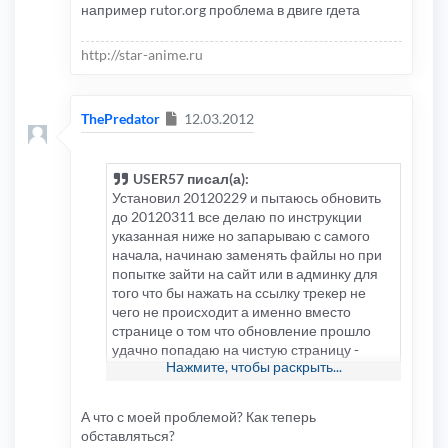
например rutor.org проблема в двиге гдета
http://star-anime.ru
Сообщение
ThePredator
12.03.2012
USER57 писал(а):
Установил 20120229 и пытаюсь обновить
до 20120311 все делаю по инструкции
указанная ниже но запарываю с самого
начала, начинаю заменять файлы но при
попытке зайти на сайт или в админку для
того что бы нажать на ссылку трекер не
чего не происходит а именно вместо
странице о том что обновление прошло
удачно попадаю на чистую страницу -
Нажмите, чтобы раскрыть...
тоесть не ошибок не чего а чистая белая
страница без всего. В чем может быть
проблема?
А что с моей проблемой? Как теперь
viewtopic.php?f=9&t=2966#p26802
обставляться?