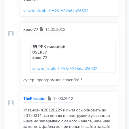
viewtopic.php?f=9&t=2966#p26802
Сообщение
xoxol77
11.03.2012
PPK писал(а):
USER57
xoxol77
viewtopic.php?f=9&t=2966#p26802
супер! преогромное спасибо!!!
Сообщение
ThePredator
12.03.2012
Установил 20120229 и пытаюсь обновить до
20120311 все делаю по инструкции указанная
ниже но запарываю с самого начала, начинаю
заменять файлы но при попытке зайти на сайт