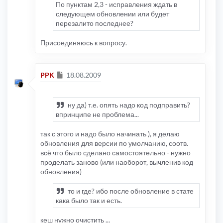
По пунктам 2,3 - исправления ждать в
следующем обновлении или будет
перезалито последнее?
Присоединяюсь к вопросу.
Сообщение
PPK
18.08.2009
ну да) т.е. опять надо код подправить?
впринципе не проблема...
так с этого и надо было начинать ), я делаю
обновления для версии по умолчанию, соотв.
всё что было сделано самостоятельно - нужно
проделать заново (или наоборот, вычленив код
обновления)
то и где? ибо после обновление в стате
кака было так и есть.
кеш нужно очистить ...