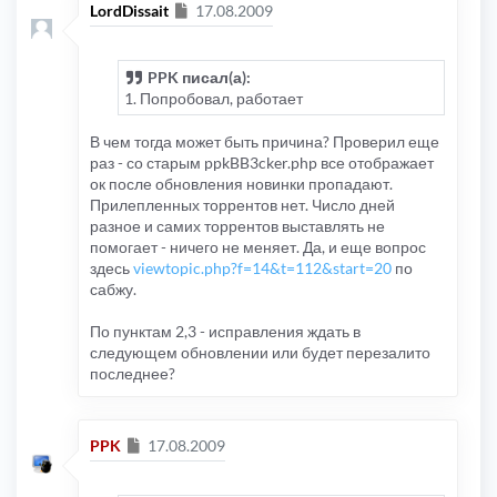
Сообщение
LordDissait
17.08.2009
PPK писал(а):
1. Попробовал, работает
В чем тогда может быть причина? Проверил еще
раз - со старым ppkBB3cker.php все отображает
ок после обновления новинки пропадают.
Прилепленных торрентов нет. Число дней
разное и самих торрентов выставлять не
помогает - ничего не меняет. Да, и еще вопрос
здесь
viewtopic.php?f=14&t=112&start=20
по
сабжу.
По пунктам 2,3 - исправления ждать в
следующем обновлении или будет перезалито
последнее?
Сообщение
PPK
17.08.2009