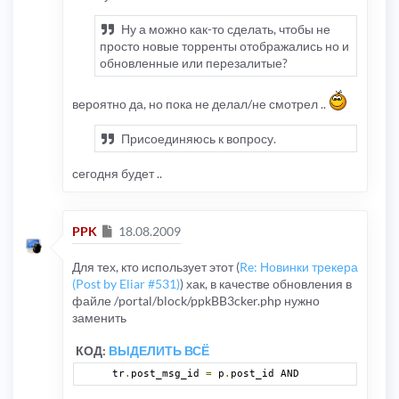
Ну а можно как-то сделать, чтобы не
просто новые торренты отображались но и
обновленные или перезалитые?
вероятно да, но пока не делал/не смотрел ..
Присоединяюсь к вопросу.
сегодня будет ..
Сообщение
PPK
18.08.2009
Для тех, кто использует этот (
Re: Новинки трекера
(Post by Eliar #531)
) хак, в качестве обновления в
файле /portal/block/ppkBB3cker.php нужно
заменить
КОД:
ВЫДЕЛИТЬ ВСЁ
tr
.
post_msg_id 
=
 p
.
post_id AND