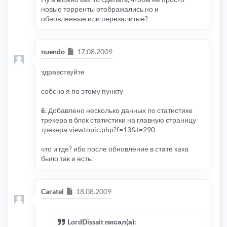
новые торренты отображались но и
обновленные или перезалитые?
Сообщение
nuendo
17.08.2009
здравствуйте
собсно я по этому пункту
ё.
Добавлено несколько данных по статистике
трекера в блок статистики на главную страницу
трекера viewtopic.php?f=13&t=290
что и где? ибо после обновление в стате кака
было так и есть.
Сообщение
Caratel
18.08.2009
LordDissait писал(а):