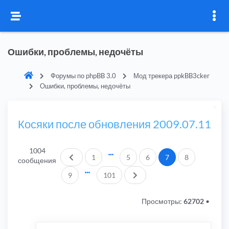
Ошибки, проблемы, недочёты
Форумы по phpBB 3.0
Мод трекера ppkBB3cker
Ошибки, проблемы, недочёты
Косяки после обновления 2009.07.11
1004
Пред.
1
5
6
7
8
сообщения
След.
9
101
Просмотры:
62702
•