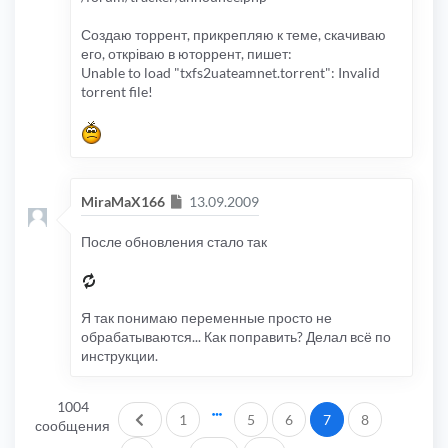
Создаю торрент, прикрепляю к теме, скачиваю
его, откріваю в юторрент, пишет:
Unable to load "txfs2uateamnet.torrent": Invalid
torrent file!
Сообщение
MiraMaX166
13.09.2009
После обновления стало так
Я так понимаю переменные просто не
обрабатываются... Как поправить? Делал всё по
инструкции.
1004
Пред.
1
5
6
7
8
сообщения