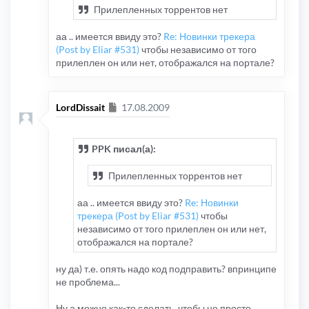
Прилепленных торрентов нет
аа .. имеется ввиду это?
Re: Новинки трекера
(Post by Eliar #531)
чтобы независимо от того
прилеплен он или нет, отображался на портале?
Сообщение
LordDissait
17.08.2009
PPK писал(а):
Прилепленных торрентов нет
аа .. имеется ввиду это?
Re: Новинки
трекера (Post by Eliar #531)
чтобы
независимо от того прилеплен он или нет,
отображался на портале?
ну да) т.е. опять надо код подправить? впринципе
не проблема...
Ну а можно как-то сделать, чтобы не просто