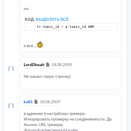
на
КОД:
ВЫДЕЛИТЬ ВСЁ
tr
.
topic_id 
=
 p
.
topic_id AND
и всё ..
Сообщение
LordDissait
18.08.2009
Не нашел такую строчку)
Сообщение
ka81
18.08.2009
в админке в настрйоках трекера:
Игнорировать проверку на соединяемость: Да
Аннонс URL трекера:
/forum/tracker/announce.php