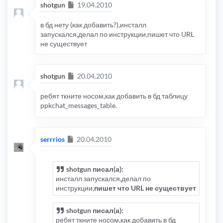
Сообщение
shotgun
19.04.2010
в бд нету (как добавить?),инсталл
запускался,делал по инструкции,пишет что URL
не существует
Сообщение
shotgun
20.04.2010
ребят ткните носом,как добавить в бд таблицу
ppkchat_messages_table.
Сообщение
serrrios
20.04.2010
shotgun писал(а):
инсталл запускался,делал по
инструкции,
пишет что URL не существует
shotgun писал(а):
ребят ткните носом,как добавить в бд