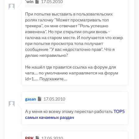
Сообщение
`win
17.05.2010
При попытке выставить в пользовательских
ролях галочку "Может просматривать топ
трекера", он мне отвечает "Роль успешно
изменена". Но при открытии опции вновь -
галочка на старом месте. И получается что юзер
при попытке просмотра топа получает
сообщение "У вас недостаточно прав". Что я
делаю неправильно?
Не нашёл где правится ссылка на форум для
чата.... по умолчанию направляется на форум
id=1..... Подскажите....
Сообщение
gasan
17.05.2010
А у меня ко всему этому перестал работать
ТОР5
самых качаемых раздач
Сообщение
PPK
17.05.2010