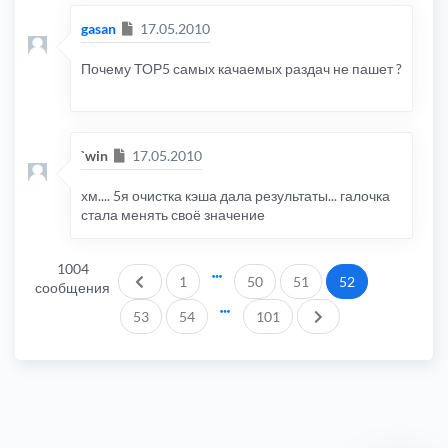
Сообщение
gasan
17.05.2010
Почему ТОР5 самых качаемых раздач не пашет ?
Сообщение
`win
17.05.2010
хм.... 5я очистка кэша дала результаты... галочка
стала менять своё значение
1004
Пред.
1
50
51
52
сообщения
След.
53
54
101