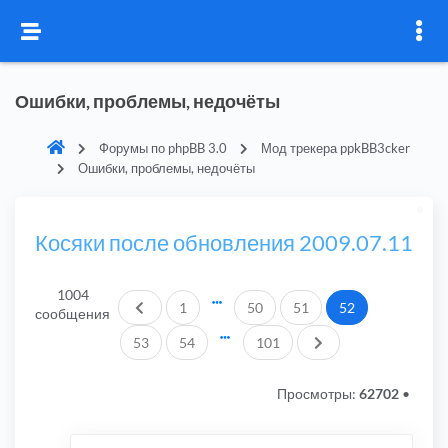
Ошибки, проблемы, недочёты
Форумы по phpBB 3.0
Мод трекера ppkBB3cker
Ошибки, проблемы, недочёты
Косяки после обновления 2009.07.11
1004
Пред.
1
50
51
52
сообщения
След.
53
54
101
Просмотры:
62702
•