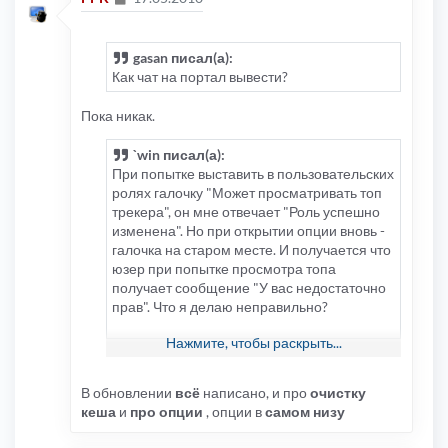
gasan писал(а):
Как чат на портал вывести?
Пока никак.
`win писал(а):
При попытке выставить в пользовательских
ролях галочку "Может просматривать топ
трекера", он мне отвечает "Роль успешно
изменена". Но при открытии опции вновь -
галочка на старом месте. И получается что
юзер при попытке просмотра топа
получает сообщение "У вас недостаточно
прав". Что я делаю неправильно?
Нажмите, чтобы раскрыть...
Не нашёл где правится ссылка на форум
для чата.... по умолчанию направляется на
форум id=1..... Подскажите....
В обновлении
всё
написано, и про
очистку
кеша
и
про опции
, опции в
самом низу