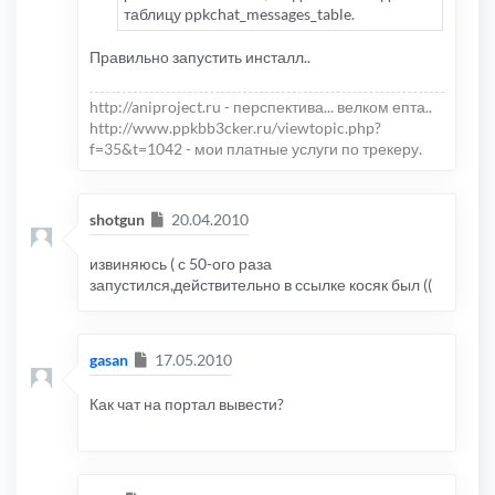
таблицу ppkchat_messages_table.
Правильно запустить инсталл..
http://aniproject.ru - перспектива... велком епта..
http://www.ppkbb3cker.ru/viewtopic.php?
f=35&t=1042 - мои платные услуги по трекеру.
Сообщение
shotgun
20.04.2010
извиняюсь ( с 50-ого раза
запустился,действительно в ссылке косяк был ((
Сообщение
gasan
17.05.2010
Как чат на портал вывести?