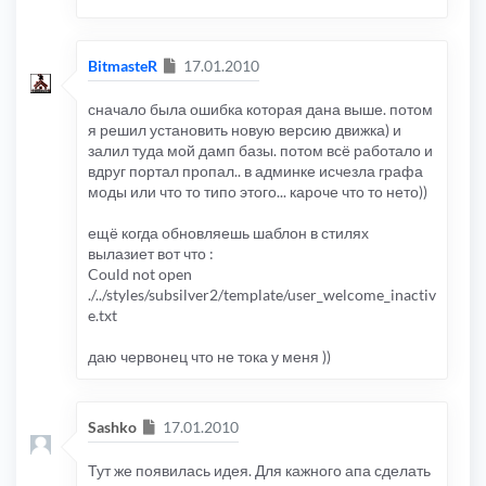
Сообщение
BitmasteR
17.01.2010
сначало была ошибка которая дана выше. потом
я решил установить новую версию движка) и
залил туда мой дамп базы. потом всё работало и
вдруг портал пропал.. в админке исчезла графа
моды или что то типо этого... кароче что то нето))
ещё когда обновляешь шаблон в стилях
вылазиет вот что :
Could not open
./../styles/subsilver2/template/user_welcome_inactiv
e.txt
даю червонец что не тока у меня ))
Сообщение
Sashko
17.01.2010
Тут же появилась идея. Для кажного апа сделать