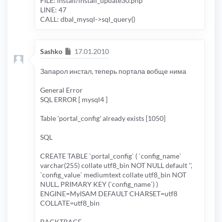
FILE: install/install_update30.php
LINE: 47
CALL: dbal_mysql->sql_query()
Сообщение
Sashko
17.01.2010
Запарол инстал, теперь портала вобще нима
General Error
SQL ERROR [ mysql4 ]
Table 'portal_config' already exists [1050]
SQL
CREATE TABLE `portal_config` ( `config_name`
varchar(255) collate utf8_bin NOT NULL default '',
`config_value` mediumtext collate utf8_bin NOT
NULL, PRIMARY KEY (`config_name`) )
ENGINE=MyISAM DEFAULT CHARSET=utf8
COLLATE=utf8_bin
BACKTRACE