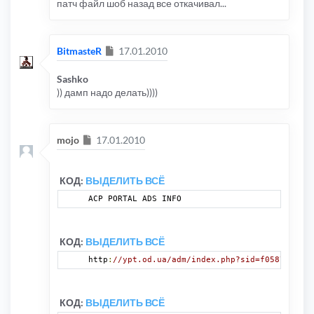
патч файл шоб назад все откачивал...
Сообщение
BitmasteR
17.01.2010
Sashko
)) дамп надо делать))))
Сообщение
mojo
17.01.2010
КОД:
ВЫДЕЛИТЬ ВСЁ
ACP PORTAL ADS INFO
КОД:
ВЫДЕЛИТЬ ВСЁ
http
:
//ypt.od.ua/adm/index.php?sid=f0587cfdb91
КОД:
ВЫДЕЛИТЬ ВСЁ