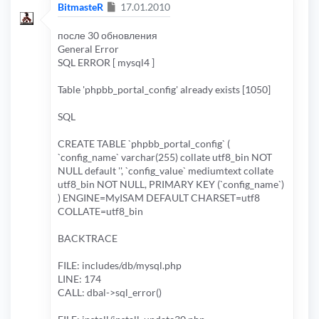
Сообщение
BitmasteR
17.01.2010
после 30 обновления
General Error
SQL ERROR [ mysql4 ]
Table 'phpbb_portal_config' already exists [1050]
SQL
CREATE TABLE `phpbb_portal_config` (
`config_name` varchar(255) collate utf8_bin NOT
NULL default '', `config_value` mediumtext collate
utf8_bin NOT NULL, PRIMARY KEY (`config_name`)
) ENGINE=MyISAM DEFAULT CHARSET=utf8
COLLATE=utf8_bin
BACKTRACE
FILE: includes/db/mysql.php
LINE: 174
CALL: dbal->sql_error()