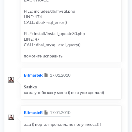
FILE: includes/db/mysql.php
LINE: 174
CALL: dbal->sql_error()
FILE: install/install_update30.php
LINE: 47
CALL: dbal_mysql->sql_query()
помогите исправить
Сообщение
BitmasteR
17.01.2010
Sashko
ха ха у тебя как у меня )) но я уже сделал))
Сообщение
BitmasteR
17.01.2010
ааа )) портал пропалл.. не получилось!!!