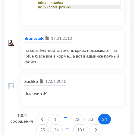
Общая
ошибка
Не
указан
режим.
Сообщение
BitmasteR
17.01.2010
на subsilver портал очень криво показывает., на
|blue grace всё в норме... а вот в админке полный
фейк)
Сообщение
Sashko
17.01.2010
Вылечил :Р
1004
Пред.
1
22
23
24
сообщения
След.
25
26
101