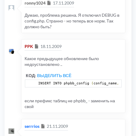
Сообщение
ronny1024
17.11.2009
Думаю, проблема решена. Я отключил DEBUG в
config.php. Странно - но теперь все норм. Так
должно быть?
Сообщение
PPK
18.11.2009
Какое предыдущее обновление было
недоустановлено ..
КОД:
ВЫДЕЛИТЬ ВСЁ
INSERT INTO phpbb_config 
(
config_name
,
 config_
если префикс таблиц не phpbb_ - заменить на
свой
Сообщение
serrrios
21.11.2009