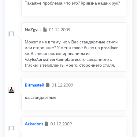
Такаяже проблема, что это? Кривзна наших рук?
Сообщение
NaZgyLL
01.12.2009
Может и не в тему, но у Вас стандартные стили
или сторонние? У меня такое было на
prosilver
se
. Вылечилось копированием из
\styles\prosilver\template
всего связанного с
tracker в темплейты моего, стороннего стиля.
Сообщение
BitmasteR
01.12.2009
да стандартные
Сообщение
Arkadont
01.12.2009