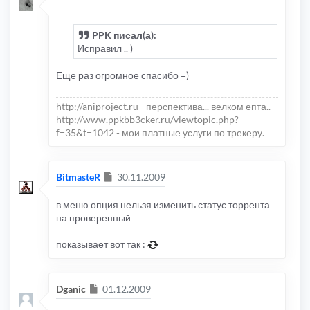
PPK писал(а):
Исправил .. )
Еще раз огромное спасибо =)
http://aniproject.ru - перспектива... велком епта..
http://www.ppkbb3cker.ru/viewtopic.php?
f=35&t=1042 - мои платные услуги по трекеру.
Сообщение
BitmasteR
30.11.2009
в меню опция нельзя изменить статус торрента
на проверенный
показывает вот так :
Сообщение
Dganic
01.12.2009