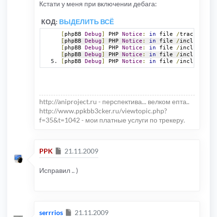
Кстати у меня при включении дебага:
КОД:
ВЫДЕЛИТЬ ВСЁ
[
phpBB 
Debug
]
 PHP 
Notice
:
in
 file 
/
tracker
/
inc
[
phpBB 
Debug
]
 PHP 
Notice
:
in
 file 
/
includes
/
fu
[
phpBB 
Debug
]
 PHP 
Notice
:
in
 file 
/
includes
/
fu
[
phpBB 
Debug
]
 PHP 
Notice
:
in
 file 
/
includes
/
fu
[
phpBB 
Debug
]
 PHP 
Notice
:
in
 file 
/
includes
/
fu
http://aniproject.ru - перспектива... велком епта..
http://www.ppkbb3cker.ru/viewtopic.php?
f=35&t=1042 - мои платные услуги по трекеру.
Сообщение
PPK
21.11.2009
Исправил .. )
Сообщение
serrrios
21.11.2009