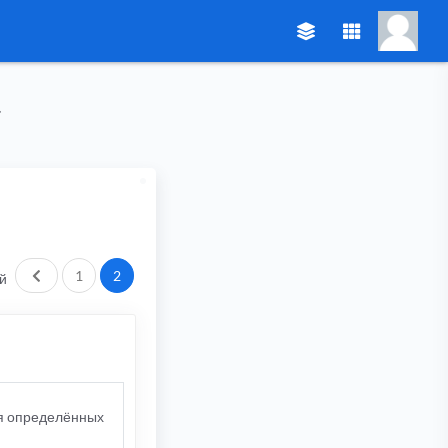
Пред.
1
2
й
ля определённых