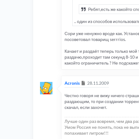
Ребят,есть же какойто сп
.. один из способов использовать
Сори уже ненужно вроде как. Устано
посоветовал товарищ serrrios.
Качает и раздаёт теперь только мой
раздачю,проходит там секунд 8-10 и
какойто ограничитель ? Не подскажет
Сообщение
Acronis
28.11.2009
Честно говоря не вижу ничего страш
раздающим, то при создании торрент
скачал, если захочет.
Лучше один раз вовремя, чем два ра
Умом Россия не понять, пока не выпи
попахивает литром!!!