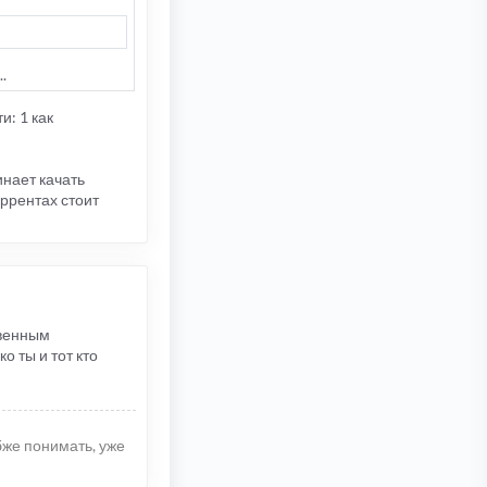
.
и: 1 как
инает качать
оррентах стоит
твенным
о ты и тот кто
убже понимать, уже