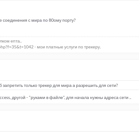
е соединения с мира по 80ому порту?
елком епта..
php?f=35&t=1042 - мои платные услуги по трекеру.
б запретить только трекер для мира а разрешить для сети?
access, другой - "руками в файле", для начала нужны адреса сети ..