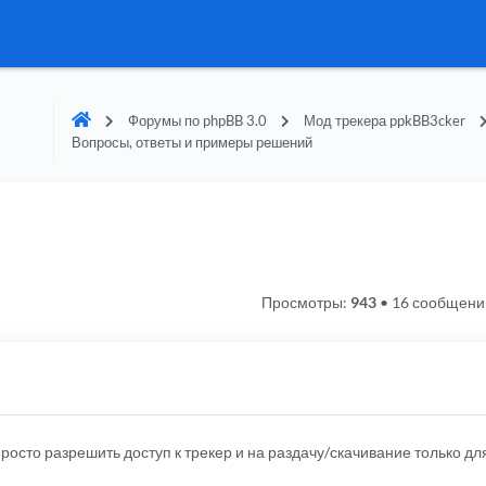
Форумы по phpBB 3.0
Мод трекера ppkBB3cker
Вопросы, ответы и примеры решений
Просмотры:
943
•
16 сообщени
росто разрешить доступ к трекер и на раздачу/скачивание только д