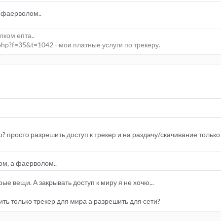
 фаерволом..
елком епта..
php?f=35&t=1042 - мои платные услуги по трекеру.
 просто разрешить доступ к трекер и на раздачу/скачивание только
м, а фаерволом..
е вещи. А закрывать доступ к миру я не хочю...
ить только трекер для мира а разрешить для сети?