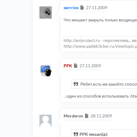
Сообщение
serrrios
27.11.2009
Что мешает закрыть только входящи
http://aniproject.ru - перспектива... в
http://www.ppkbb3cker.ru/viewtopic.
Сообщение
PPK
27.11.2009
Ребят,есть же какойто спосо
.. один из способов использовать .ht
Сообщение
Morderon
28.11.2009
PPK писал(а):