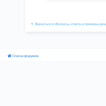
Вернуться в «Вопросы, ответы и примеры ре
Список форумов
одный текст
ните этот перевод
 отзыв поможет нам улучшить Google Переводчик