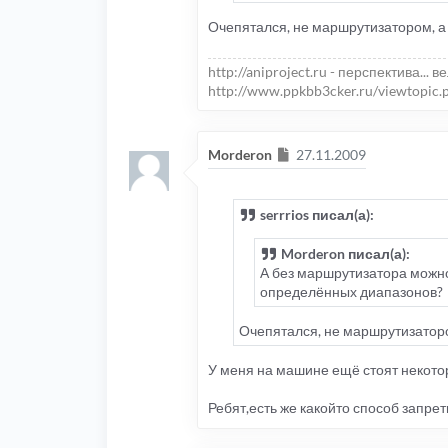
Очепятался, не маршрутизатором, а
http://aniproject.ru - перспектива... в
http://www.ppkbb3cker.ru/viewtopic.
Сообщение
Morderon
27.11.2009
serrrios писал(а):
Morderon писал(а):
А без маршрутизатора можно?
определённых диапазонов?
Очепятался, не маршрутизаторо
У меня на машине ещё стоят некоторы
Ребят,есть же какойто способ запрет