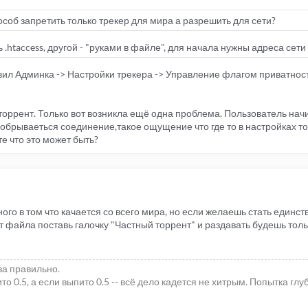
особ запретить только трекер для мира а разрешить для сети?
 .htaccess, другой - "руками в файле", для начала нужны адреса сети .
вил Админка -> Настройки трекера -> Управление флагом приватност
 торрент. Только вот возникла ещё одна проблема. Пользователь нач
 обрываеться соединение,такое ощущение что где то в настройках т
е что это может быть?
ного в том что качается со всего мира, но если желаешь стать единс
 файла поставь галочку "Частный торрент" и раздавать будешь тольк
за правильно.
то 0.5, а если выпито 0.5 -- всё дело кадется не хитрым. Попытка гл