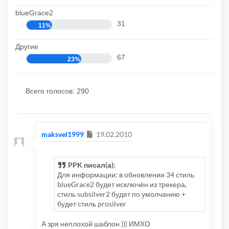
blueGrace2
31
11%
Другие
67
23%
Всего голосов:
290
Сообщение
maksvel1999
19.02.2010
PPK писал(а):
Для информации: в обновлении 34 стиль
blueGrace2 будет исключён из трекера,
стиль subsilver2 будет по умолчанию +
будет стиль prosilver
А зря неплохой шаблон ))) ИМХО