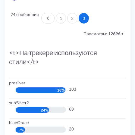
24 сообщения
Пред.
1
2
3
Просмотры:
12696
•
<t>На трекере используются
стили</t>
prosilver
103
36%
subSilver2
69
24%
blueGrace
20
7%