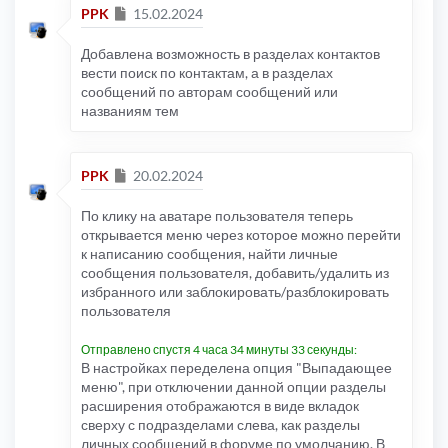
Сообщение
PPK
15.02.2024
Добавлена возможность в разделах контактов
вести поиск по контактам, а в разделах
сообщений по авторам сообщений или
названиям тем
Сообщение
PPK
20.02.2024
По клику на аватаре пользователя теперь
открывается меню через которое можно перейти
к написанию сообщения, найти личные
сообщения пользователя, добавить/удалить из
избранного или заблокировать/разблокировать
пользователя
Отправлено спустя 4 часа 34 минуты 33 секунды:
В настройках переделена опция "Выпадающее
меню", при отключении данной опции разделы
расширения отображаются в виде вкладок
сверху с подразделами слева, как разделы
личных сообщений в форуме по умолчанию. В