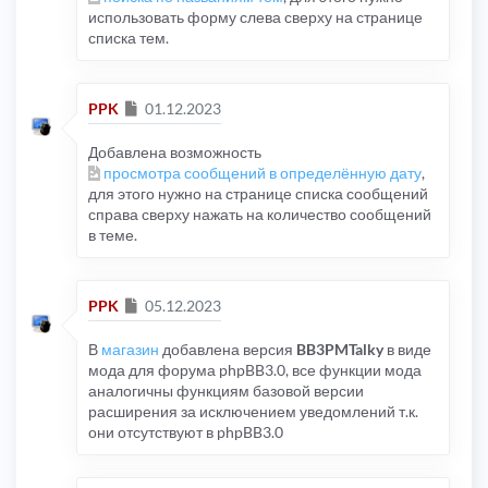
использовать форму слева сверху на странице
списка тем.
Сообщение
PPK
01.12.2023
Добавлена возможность
просмотра сообщений в определённую дату
,
для этого нужно на странице списка сообщений
справа сверху нажать на количество сообщений
в теме.
Сообщение
PPK
05.12.2023
В
магазин
добавлена версия
BB3PMTalky
в виде
мода для форума phpBB3.0, все функции мода
аналогичны функциям базовой версии
расширения за исключением уведомлений т.к.
они отсутствуют в phpBB3.0