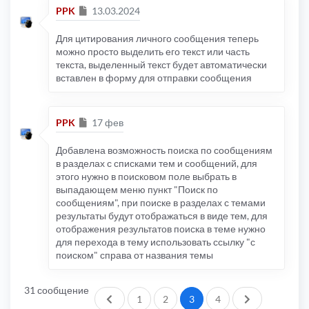
Сообщение
PPK
13.03.2024
Для цитирования личного сообщения теперь
можно просто выделить его текст или часть
текста, выделенный текст будет автоматически
вставлен в форму для отправки сообщения
Сообщение
PPK
17 фев
Добавлена возможность поиска по сообщениям
в разделах с списками тем и сообщений, для
этого нужно в поисковом поле выбрать в
выпадающем меню пункт "Поиск по
сообщениям", при поиске в разделах с темами
результаты будут отображаться в виде тем, для
отображения результатов поиска в теме нужно
для перехода в тему использовать ссылку "с
поиском" справа от названия темы
31 сообщение
Пред.
След.
1
2
3
4