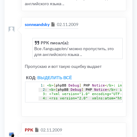
английского языка ..
Сообщение
sonneandsky
02.11.2009
PPK писал(а):
Все /language/en/ можно пропустить, это
для английского языка ..
Пропускаю и вот такую ощибку выдает
КОД:
ВЫДЕЛИТЬ ВСЁ
1
:
<b>
[
phpBB 
Debug
]
 PHP 
Notice
<
/b>: in file <
2
:
<b>
[
phpBB 
Debug
]
 PHP 
Notice
<
/b>: in file 
  3: ﻿<?xml version="1.0" encoding="UTF-8"?>
  4: <rss version="2.0"  xmlns:atom="http://ww
Сообщение
PPK
02.11.2009