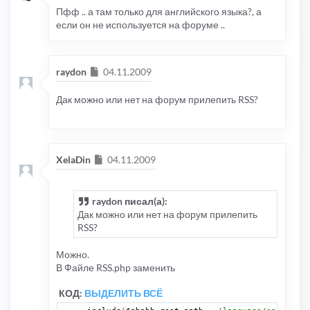
Пфф .. а там только для английского языка?, а
если он не используется на форуме ..
Сообщение
raydon
04.11.2009
Дак можно или нет на форум прилепить RSS?
Сообщение
XelaDin
04.11.2009
raydon писал(а):
Дак можно или нет на форум прилепить
RSS?
Можно.
В Файле RSS.php заменить
КОД:
ВЫДЕЛИТЬ ВСЁ