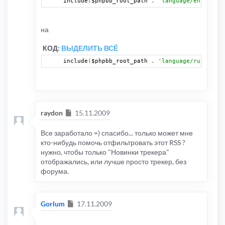
include
(
$phpbb_root_path 
.
'language/en/common
на
КОД:
ВЫДЕЛИТЬ ВСЁ
include
(
$phpbb_root_path 
.
'language/ru/common
Сообщение
raydon
15.11.2009
Все заработало =) спасибо... только может мне
кто-нибудь помочь отфильтровать этот RSS ?
нужно, чтобы только "Новинки трекера"
отображались, или лучше просто трекер, без
форума.
Сообщение
Gorlum
17.11.2009