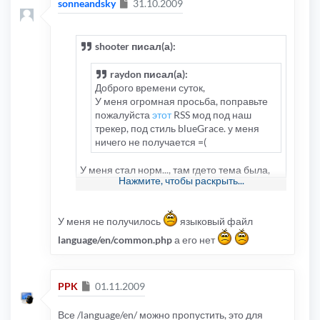
Сообщение
sonneandsky
31.10.2009
shooter писал(а):
raydon писал(а):
Доброго времени суток,
У меня огромная просьба, поправьте
пожалуйста
этот
RSS мод под наш
трекер, под стиль blueGrace. у меня
ничего не получается =(
У меня стал норм..., там гдето тема была,
Нажмите, чтобы раскрыть...
было написанокак и что...
У меня не получилось
языковый файл
language/en/common.php
а его нет
Сообщение
PPK
01.11.2009
Все /language/en/ можно пропустить, это для