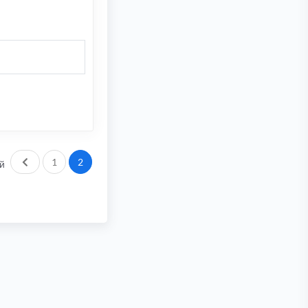
Пред.
1
2
й