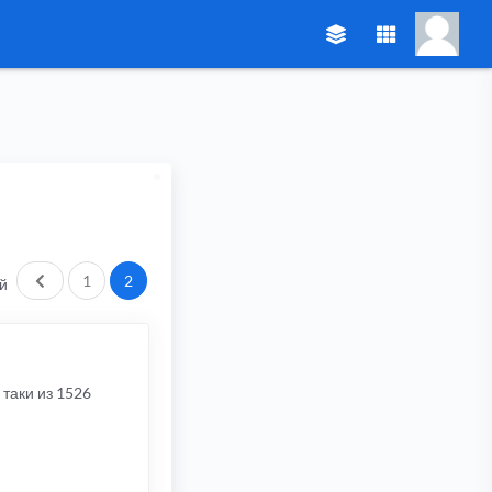
Пред.
1
2
й
таки из 1526