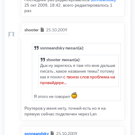
25 окт 2009, 18:42, всего редактировалось 1
раз.
Сообщение
shooter
25.10.2009
sonneandsky писал(а):
shooter писал(а):
Дык ну зарегюсь я там что мне дальше
писать , какое название темы? потому
как я понял
с твоизх слов проблема на
провайдере...
Я этого не говорил
Роутеров у меня нету, точней есть но я на
прямую сейчас подключен через Lan
Сообщение
sonneandsky
25.10.2009