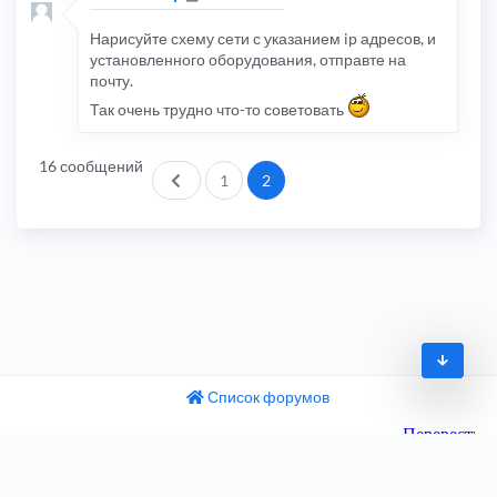
Нарисуйте схему сети с указанием ip адресов, и
установленного оборудования, отправте на
почту.
Так очень трудно что-то советовать
16 сообщений
Пред.
1
2
Список форумов
© 2009-2026
одный текст
ните этот перевод
Часовой пояс:
UTC+04:00