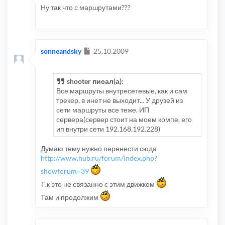
Ну так что с маршрутами???
Сообщение
sonneandsky
25.10.2009
shooter писал(а):
Все маршруты внутресетевые, как и сам
трекер, в инет не выходит... У друзей из
сети маршруты все теже, ИП
сервера(сервер стоит на моем компе, его
ип внутри сети 192.168.192.228)
Думаю тему нужно перенести сюда
http://www.hub.ru/forum/index.php?
showforum=39
Т.к это не связанно с этим движком
Там и продолжим