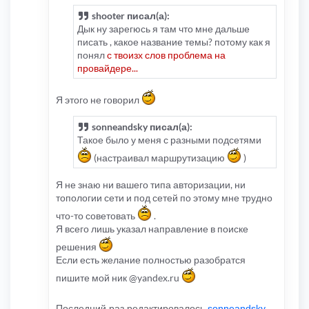
shooter писал(а):
Дык ну зарегюсь я там что мне дальше
писать , какое название темы? потому как я
понял
с твоизх слов проблема на
провайдере...
Я этого не говорил
sonneandsky писал(а):
Такое было у меня с разными подсетями
(настраивал маршрутизацию
)
Я не знаю ни вашего типа авторизации, ни
топологии сети и под сетей по этому мне трудно
что-то советовать
.
Я всего лишь указал направление в поиске
решения
Если есть желание полностью разобратся
пишите мой ник @yandex.ru
Последний раз редактировалось
sonneandsky