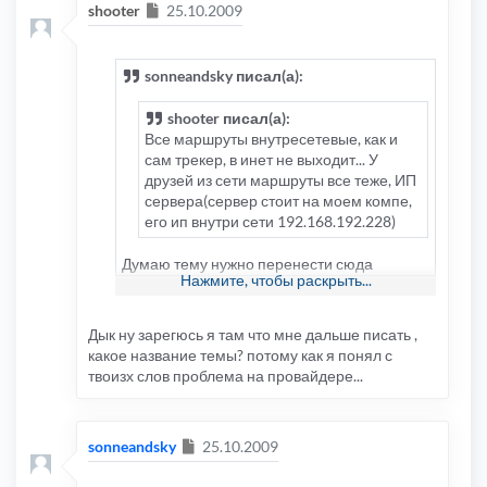
Сообщение
shooter
25.10.2009
sonneandsky писал(а):
shooter писал(а):
Все маршруты внутресетевые, как и
сам трекер, в инет не выходит... У
друзей из сети маршруты все теже, ИП
сервера(сервер стоит на моем компе,
его ип внутри сети 192.168.192.228)
Думаю тему нужно перенести сюда
Нажмите, чтобы раскрыть...
http://www.hub.ru/forum/index.php?
showforum=39
Дык ну зарегюсь я там что мне дальше писать ,
Т.к это не связанно с этим движком
какое название темы? потому как я понял с
Там и продолжим
твоизх слов проблема на провайдере...
Сообщение
sonneandsky
25.10.2009