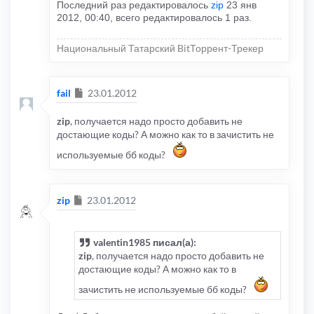
Последний раз редактировалось
zip
23 янв
2012, 00:40, всего редактировалось 1 раз.
Национальный Татарский BitТоррент-Трекер
Сообщение
fail
23.01.2012
zip
, получается надо просто добавить не
достающие коды? А можно как то в зачистить не
используемые бб коды?
Сообщение
zip
23.01.2012
valentin1985 писал(а):
zip
, получается надо просто добавить не
достающие коды? А можно как то в
зачистить не используемые бб коды?