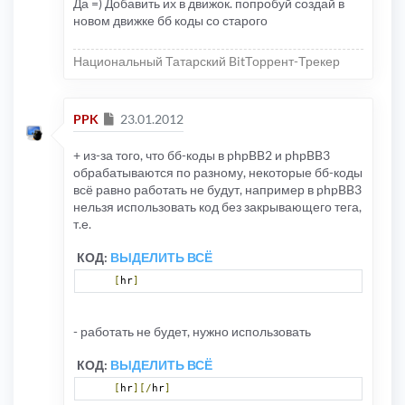
Да =) Добавить их в движок. попробуй создай в
новом движке бб коды со старого
Национальный Татарский BitТоррент-Трекер
Сообщение
PPK
23.01.2012
+ из-за того, что бб-коды в phpBB2 и phpBB3
обрабатываются по разному, некоторые бб-коды
всё равно работать не будут, например в phpBB3
нельзя использовать код без закрывающего тега,
т.е.
КОД:
ВЫДЕЛИТЬ ВСЁ
[
hr
]
- работать не будет, нужно использовать
КОД:
ВЫДЕЛИТЬ ВСЁ
[
hr
][/
hr
]