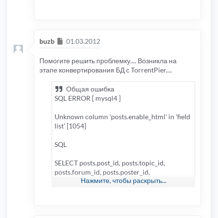
Сообщение
buzb
01.03.2012
Помогите решить проблемку.... Возникла на
этапе конвертирования БД с TorrentPier....
Общая ошибка
SQL ERROR [ mysql4 ]
Unknown column 'posts.enable_html' in 'field
list' [1054]
SQL
SELECT posts.post_id, posts.topic_id,
posts.forum_id, posts.poster_id,
Нажмите, чтобы раскрыть...
posts.poster_ip, posts.post_time,
posts.enable_bbcode, posts.enable_html,
posts.enable_smilies, posts.enable_sig,
posts.post_username, posts_text.post_subject,