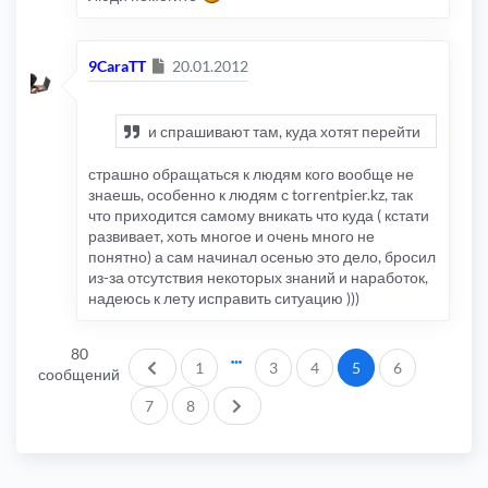
FILE
:
 includes
/
db
/
dbal
.
php
LINE
:
170
CALL
:
 dbal_mysql
->
_sql_query_limit
()
Сообщение
9CaraTT
20.01.2012
FILE
:
 install
/
install_convert
.
php
LINE
:
1233
CALL
:
 dbal
->
sql_query_limit
()
FILE
:
 install
/
install_convert
.
php
и спрашивают там, куда хотят перейти
LINE
:
203
CALL
:
 install_convert
->
convert_data
()
страшно обращаться к людям кого вообще не
FILE
:
 install
/
index
.
php
знаешь, особенно к людям с torrentpier.kz, так
LINE
:
409
что приходится самому вникать что куда ( кстати
CALL
:
 install_convert
->
main
()
развивает, хоть многое и очень много не
FILE
:
 install
/
index
.
php
понятно) а сам начинал осенью это дело, бросил
LINE
:
286
из-за отсутствия некоторых знаний и наработок,
CALL
:
module
->
load
()
надеюсь к лету исправить ситуацию )))
80
Пред.
1
3
4
5
6
сообщений
След.
7
8