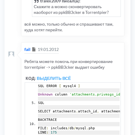
tralex2009 писал(а):
Скажите а можно сконвертировать
наоборот из ppkBB3cker в Torrentpier?
всё можно, только обычно и спрашивают там,
куда хотят перейти.
Сообщение
fail
19.01.2012
Ребята можете помочь при конвертирование
torrentpier -> ppkBB3cker выдает ошибку
КОД:
ВЫДЕЛИТЬ ВСЁ
SQL ERROR 
[
 mysql4 
]
Unknown
 column 
'attachments.privmsgs_id'
in
'w
SQL
SELECT attachments
.
attach_id
,
 attachments
.
post
BACKTRACE
FILE
:
 includes
/
db
/
mysql
.
php
LINE
:
175