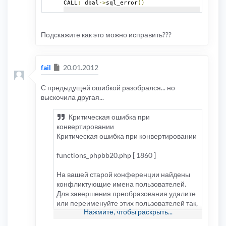
CALL
:
 dbal
->
sql_error
()
FILE
:
 includes
/
db
/
mysql
.
php
LINE
:
222
CALL
:
 dbal_mysql
->
sql_query
()
Подскажите как это можно исправить???
FILE
:
 includes
/
db
/
dbal
.
php
LINE
:
170
CALL
:
 dbal_mysql
->
_sql_query_limit
()
Сообщение
fail
20.01.2012
FILE
:
 install
/
install_convert
.
php
LINE
:
1233
С предыдущей ошибкой разобрался... но
CALL
:
 dbal
->
sql_query_limit
()
выскочила другая...
FILE
:
 install
/
install_convert
.
php
LINE
:
203
Критическая ошибка при
CALL
:
 install_convert
->
convert_data
()
конвертировании
FILE
:
 install
/
index
.
php
Критическая ошибка при конвертировании
LINE
:
409
CALL
:
 install_convert
->
main
()
functions_phpbb20.php [ 1860 ]
FILE
:
 install
/
index
.
php
LINE
:
286
CALL
:
module
->
load
()
На вашей старой конференции найдены
конфликтующие имена пользователей.
Для завершения преобразования удалите
или переименуйте этих пользователей так,
Нажмите, чтобы раскрыть...
чтобы каждому очищенному имени
соответствовал только один пользователь