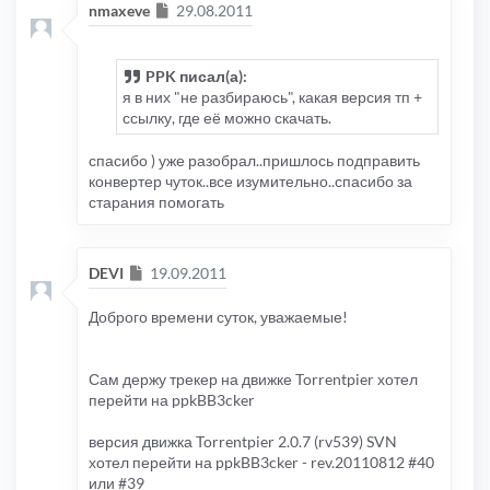
Сообщение
nmaxeve
29.08.2011
PPK писал(а):
я в них "не разбираюсь", какая версия тп +
ссылку, где её можно скачать.
спасибо ) уже разобрал..пришлось подправить
конвертер чуток..все изумительно..спасибо за
старания помогать
Сообщение
DEVI
19.09.2011
Доброго времени суток, уважаемые!
Сам держу трекер на движке Torrentpier хотел
перейти на ppkBB3cker
версия движка Torrentpier 2.0.7 (rv539) SVN
хотел перейти на ppkBB3cker - rev.20110812 #40
или #39