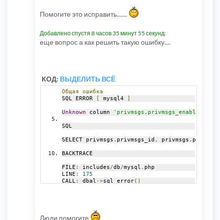
старой конференции.
Помогите это исправить.......
Добавлено спустя 8 часов 35 минут 55 секунд:
еще вопрос а как решить такую ошибку....
КОД:
ВЫДЕЛИТЬ ВСЁ
Общая
ошибка
SQL ERROR 
[
 mysql4 
]
Unknown
 column 
'privmsgs.privmsgs_enable_html'
SQL
SELECT privmsgs
.
privmsgs_id
,
 privmsgs
.
privmsgs
BACKTRACE
FILE
:
 includes
/
db
/
mysql
.
php
LINE
:
175
CALL
:
 dbal
->
sql_error
()
FILE
:
 includes
/
db
/
mysql
.
php
LINE
:
222
CALL
:
 dbal_mysql
->
sql_query
()
Люди помогите