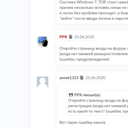
Система WIndows 7, TOR стоит самой
причем несколько человек, никак не 
и логин без проблем проходит, а быв
"войти" после ввода логина и пароля
Сообщение
PPK
25.06.2020
Откройте страницу входа на форум, в
(когда нет никакой реакции) появляю
(ошибки, предупреждения)
Сообщение
annet1323
25.06.2020
PPK писал(а):
Откройте страницу входа на фор
регистрация (когда нет никакой
есть какой-то текст? (ошибки, 
Вот такую ошибку нашла