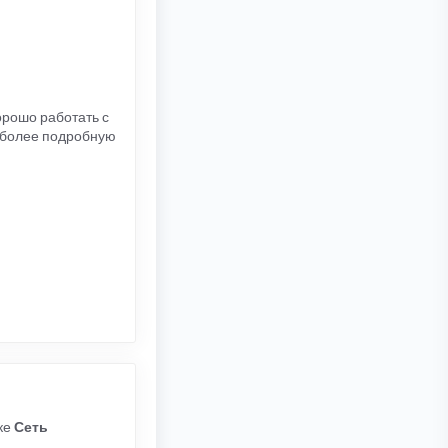
орошо работать с
 более подробную
дке
Сеть