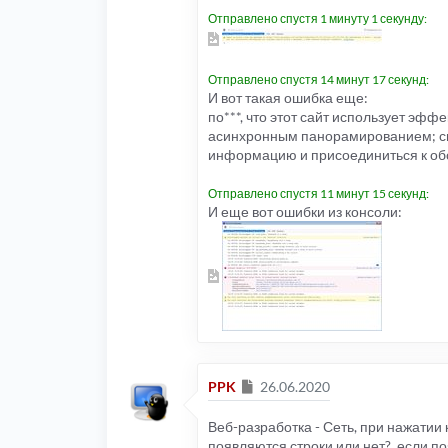
Отправлено спустя 1 минуту 1 секунду:
Отправлено спустя 14 минут 17 секунд:
И вот такая ошибка еще:
по***, что этот сайт использует эф
асинхронным панорамированием; с
информацию и присоединиться к об
Отправлено спустя 11 минут 15 секунд:
И еще вот ошибки из консоли:
Сообщение
PPK
26.06.2020
Веб-разработка - Сеть, при нажатии к
появляются строки или нет?, если по