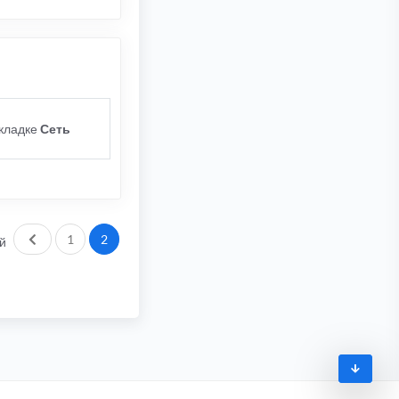
вкладке
Сеть
Пред.
1
2
й