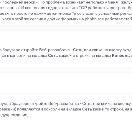
 последней версии. Но проблема возникает не только у меня - жалу
связанных. И все говорят одно и тоже что ТОР работает через раз - 
ает что просто не нажимается кнопка "я согласен с условиями регис
, хотя в этой же сессии в других форумах на phpbb все работает стаб
 браузере откройте Веб-разработка - Сеть, при клике на кнопку вхо
тся в консоли на вкладке
Сеть
какие-то строки, на вкладке
Консоль
е
ум, в браузере откройте Веб-разработка - Сеть, при клике на кнопку
 реакции) появляются в консоли на вкладке
Сеть
какие-то строки, на
предупреждения)