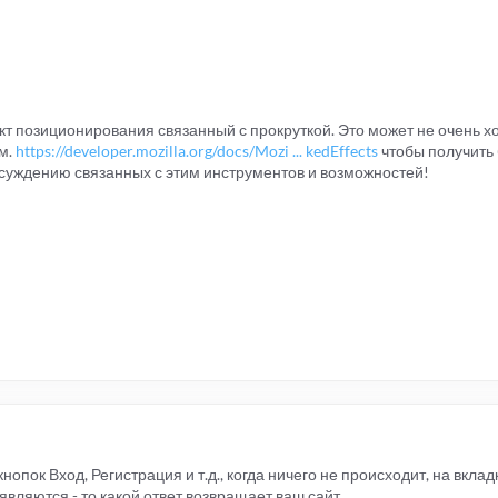
фект позиционирования связанный с прокруткой. Это может не очень х
м.
https://developer.mozilla.org/docs/Mozi ... kedEffects
чтобы получить
суждению связанных с этим инструментов и возможностей!
нопок Вход, Регистрация и т.д., когда ничего не происходит, на вкла
являются - то какой ответ возвращает ваш сайт