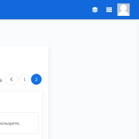
Пред.
1
2
й
пользуете,