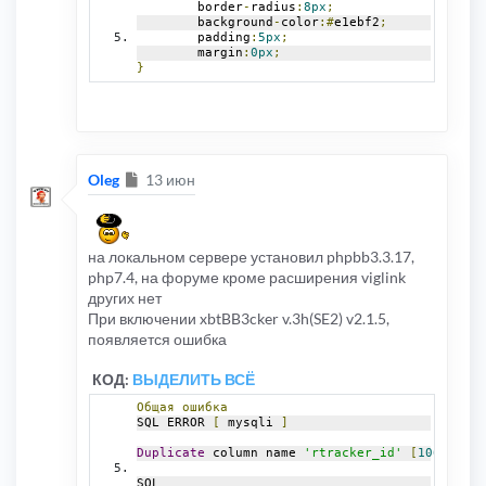
	border
-
radius
:
8px
;
	background
-
color
:#
e1ebf2
;
	padding
:
5px
;
	margin
:
0px
;
}
Сообщение
Oleg
13 июн
на локальном сервере установил phpbb3.3.17,
php7.4, на форуме кроме расширения viglink
других нет
При включении xbtBB3cker v.3h(SE2) v2.1.5,
появляется ошибка
КОД:
ВЫДЕЛИТЬ ВСЁ
Общая
ошибка
SQL ERROR 
[
 mysqli 
]
Duplicate
 column name 
'rtracker_id'
[
1060
]
SQL