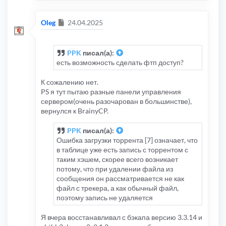
Сообщение
Oleg
24.04.2025
PPK
писал(а):
есть возможность сделать фтп доступ?
К сожалению нет.
PS я тут пытаю разные панели управления
сервером(очень разочарован в большинстве),
вернулся к BrainyCP.
PPK
писал(а):
Ошибка загрузки торрента [7] означает, что
в таблице уже есть запись с торрентом с
таким хэшем, скорее всего возникает
потому, что при удалении файла из
сообщения он рассматривается не как
файл с трекера, а как обычный файл,
поэтому запись не удаляется
Я вчера восстанавливал с бэкапа версию 3.3.14 и