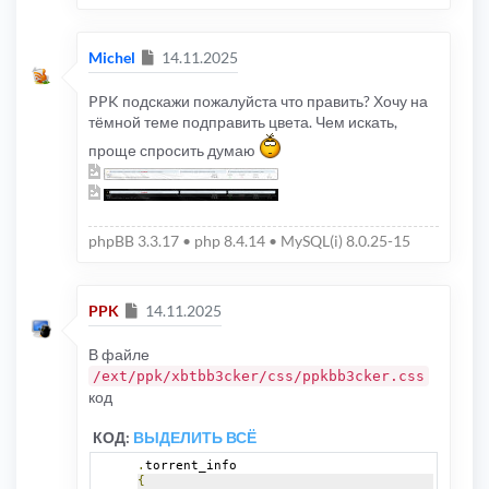
Сообщение
Michel
14.11.2025
PPK подскажи пожалуйста что править? Хочу на
тёмной теме подправить цвета. Чем искать,
проще спросить думаю
phpBB 3.3.17 • php 8.4.14 • MySQL(i) 8.0.25-15
Сообщение
PPK
14.11.2025
В файле
/ext/ppk/xbtbb3cker/css/ppkbb3cker.css
код
КОД:
ВЫДЕЛИТЬ ВСЁ
.
torrent_info
{