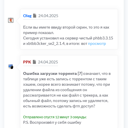
Сообщение
Oleg
24.04.2025
Если вы имете ввиду второй скрин, то это я как
пример показал.
Сегодня установил на сервер чистый phbb3.3.15
и xbtbb3cker_se2_2.1.4, в итоге: вот
просмотр
Сообщение
PPK
24.04.2025
Ошибка загрузки торрента [7]
означает, что в
таблице уже есть запись с торрентом с таким
хэшем, скорее всего возникает потому, что при
удалении файла из сообщения он
рассматривается не как файл с трекера, а как
обычный файл, поэтому запись не удаляется,
есть возможность сделать фтп доступ?
Отправлено спустя 12 минут 3 секунды:
P.S. Воспроизвёл у себя ошибку