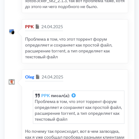
xbtbb3cker_se2_2.1.3, так вот проблема таже, хотя
до этого ни чего подобного не было.
Сообщение
PPK
24.04.2025
Проблема в том, что этот торрент форум
определяет и сохраняет как простой файл,
расширение torrent, а тип определяет как
текстовый файл
Сообщение
Oleg
24.04.2025
PPK
писал(а):
Проблема в том, что этот торрент форум
определяет и сохраняет как простой файл,
расширение torrent, а тип определяет как
текстовый файл
Но почему так происходит, вот в чем загвоздка,
как я уже сообщал пробовал разными клиентами