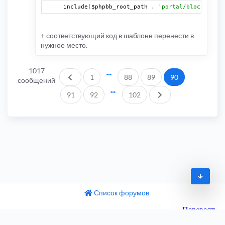
include
(
$phpbb_root_path 
.
'portal/block/addit
+ соответствующий код в шаблоне перенести в
нужное место.
1017
Пред.
1
88
89
90
сообщений
След.
91
92
102
Список форумов
© 2009-2026