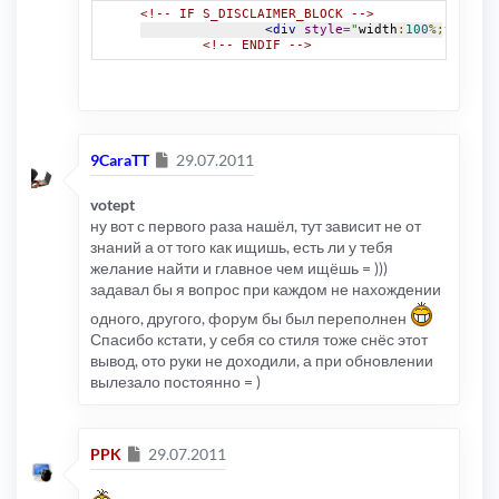
<!-- IF S_DISCLAIMER_BLOCK -->
<div
style
=
"
width
:
100
%;
text
-
al
<!-- ENDIF -->
Сообщение
9CaraTT
29.07.2011
votept
ну вот с первого раза нашёл, тут зависит не от
знаний а от того как ищишь, есть ли у тебя
желание найти и главное чем ищёшь = )))
задавал бы я вопрос при каждом не нахождении
одного, другого, форум бы был переполнен
Спасибо кстати, у себя со стиля тоже снёс этот
вывод, ото руки не доходили, а при обновлении
вылезало постоянно = )
Сообщение
PPK
29.07.2011