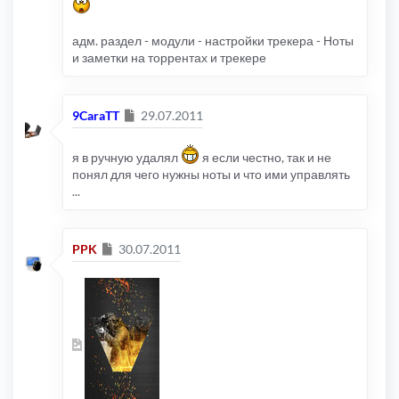
адм. раздел - модули - настройки трекера - Ноты
и заметки на торрентах и трекере
Сообщение
9CaraTT
29.07.2011
я в ручную удалял
я если честно, так и не
понял для чего нужны ноты и что ими управлять
...
Сообщение
PPK
30.07.2011