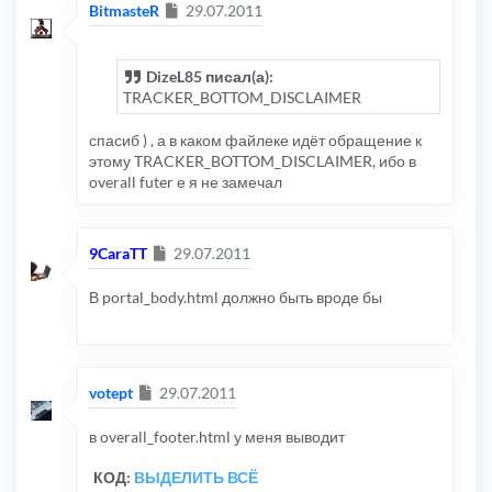
Сообщение
BitmasteR
29.07.2011
DizeL85 писал(а):
TRACKER_BOTTOM_DISCLAIMER
спасиб ) , а в каком файлеке идёт обращение к
этому TRACKER_BOTTOM_DISCLAIMER, ибо в
overall futer е я не замечал
Сообщение
9CaraTT
29.07.2011
В portal_body.html должно быть вроде бы
Сообщение
votept
29.07.2011
в overall_footer.html у меня выводит
КОД:
ВЫДЕЛИТЬ ВСЁ