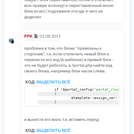
всю правую колонку) и переставленный мною
блок исчез ) подскажите плз где я чего не
доделал
Сообщение
PPK
01.08.2011
проблема в том, что блоки "привязаны к
сторонам", т.е. если отключить левый блок и
перенести его код (в шаблоне) в правый блок -
это не будет работать, в /portal.php найти код
своего блока, например блок часов слева:
КОД:
ВЫДЕЛИТЬ ВСЁ
if
(
$portal_config
[
'portal_clock'
])
{
		$template
->
assign_var
(
'S_DISPL
}
и вынести его вниз, т.е. вставить перед
КОД:
ВЫДЕЛИТЬ ВСЁ