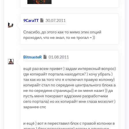
Сообщение
9CaraTT
30.07.2011
Спасибо, до этого как-то мимо этих опций
проходил, что не знал, то не трогал = ))
Сообщение
BitmasteR
01.08.2011
ещё раз всем привет ) задам интересный вопрос)
где копирайт портала находится? ) хочу убрать )
так как из за того что я отключил правую колонку)
копирайт стал по середине центрального блока а
не по середине страницы)) и он меня назит )) да
пусть меня покорают аддскиие разработчики
сего портала) но их копирайт мне глаза мозолит )
заранее спс
и ещё ) вот я переставил блок с правой колонки в
левую ) блок переставился) потом я отключил