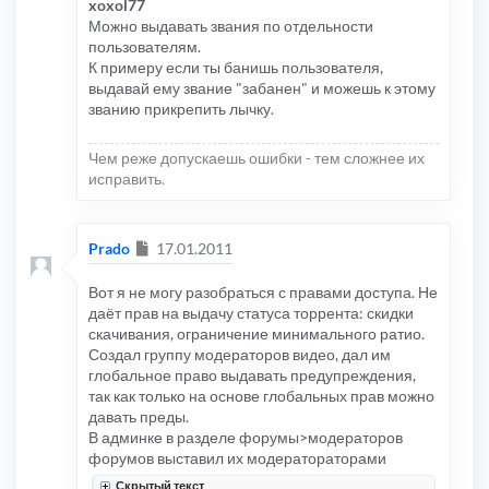
xoxol77
Можно выдавать звания по отдельности
пользователям.
К примеру если ты банишь пользователя,
выдавай ему звание "забанен" и можешь к этому
званию прикрепить лычку.
Чем реже допускаешь ошибки - тем сложнее их
исправить.
Сообщение
Prado
17.01.2011
Вот я не могу разобраться с правами доступа. Не
даёт прав на выдачу статуса торрента: скидки
скачивания, ограничение минимального ратио.
Создал группу модераторов видео, дал им
глобальное право выдавать предупреждения,
так как только на основе глобальных прав можно
давать преды.
В админке в разделе форумы>модераторов
форумов выставил их модератораторами
Скрытый текст