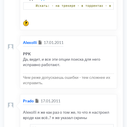
Искать:
-
на
трекере
-
в
торрентах
-
в
коммент
Сообщение
Alexolli
17.01.2011
PPK
Да, видит, и все эти опции поиска для него
исправно работают.
Чем реже допускаешь ошибки - тем сложнее их
исправить.
Сообщение
Prado
17.01.2011
Alexolli я же как раз о том же, то что я настроил
вроде как всё..? я же указал скрины