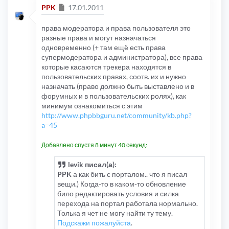
Сообщение
PPK
17.01.2011
права модератора и права пользователя это
разные права и могут назначаться
одновременно (+ там ещё есть права
супермодератора и администратора), все права
которые касаются трекера находятся в
пользовательских правах, соотв. их и нужно
назначать (право должно быть выставлено и в
форумных и в пользовательских ролях), как
минимум ознакомиться с этим
http://www.phpbbguru.net/community/kb.php?
a=45
Добавлено спустя 8 минут 40 секунд:
levik писал(а):
PPK
а как бить с порталом.. что я писал
вещи.) Когда-то в каком-то обновление
било редактировать условия и силка
перехода на портал работала нормально.
Толька я чет не могу найти ту тему.
Подскажи пожалуйста
.