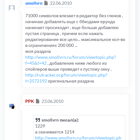
Сообщение
smollvrn
22.06.2010
71000 символов влезает в редактор без глюков ,
начинаю добавлять еще с ббкодами ерунда
начинает просиходит , еще больше добавляю
пустая страница , причем если нажать
редактирование все цело... максимальное кол-во
в ограничениях 200 000 ...
моя раздача
http://www.smollvrn.ru/forum/viewtopic.php?
f=45&t=42
, добавление ниже любого из
спойлеров выше приведет к пустому окну ,
http://rutracker.org/forum/viewtopic.php?
t=2572192
оригинальная раздача
Сообщение
PPK
23.06.2010
smollvrn писал(а):
1229
а скачивается 1214
http://www.smollvrn.ru/forum/viewtopic.ph