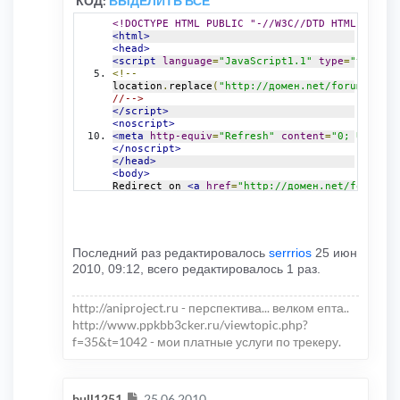
КОД:
ВЫДЕЛИТЬ ВСЁ
<!DOCTYPE HTML PUBLIC "-//W3C//DTD HTML 4.0 Tr
<html>
<head>
<script
language
=
"JavaScript1.1"
type
=
"text/ja
<!--
location
.
replace
(
"http://домен.net/forum/"
);
/
//-->
</script>
<noscript>
<meta
http-equiv
=
"Refresh"
content
=
"0; URL=htt
</noscript>
</head>
<body>
Redirect on 
<a
href
=
"http://домен.net/forum/"
>
</body>
</html>
Последний раз редактировалось
serrrios
25 июн
2010, 09:12, всего редактировалось 1 раз.
http://aniproject.ru - перспектива... велком епта..
http://www.ppkbb3cker.ru/viewtopic.php?
f=35&t=1042 - мои платные услуги по трекеру.
Сообщение
bull1251
25.06.2010