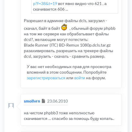
p?f=38&t=19
вот явно видно что 621 , а
скачивается 606 ...
Разрешил в админке файлы dcls, загрузил -
скачал, байт в байт
, обычный форум phpbb
на том же сервере как обрабатывает файлы
dcsl?, желающие могут потестить:
Blade Runner (ITC) BD-Remux 1080p.dcls.tar.gz
разахивировать, разрешить на трекере файлы
dcsl, загрузить - скачать - сравнить размер.
У вас нет необходимых прав для просмотра
вложений в этом сообщении. Попробуйте
зарегистрироваться
или
войти
на форум.
Сообщение
smollvrn
23.06.2010
на чистом phpbb3 тоже неполностью
скачивается ... спасибо за помощь буду копать..