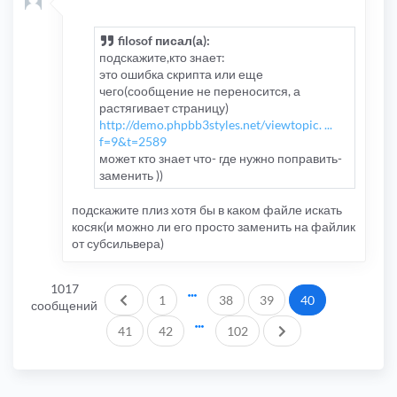
filosof писал(а):
подскажите,кто знает:
это ошибка скрипта или еще
чего(сообщение не переносится, а
растягивает страницу)
http://demo.phpbb3styles.net/viewtopic. ...
f=9&t=2589
может кто знает что- где нужно поправить-
заменить ))
подскажите плиз хотя бы в каком файле искать
косяк(и можно ли его просто заменить на файлик
от субсильвера)
1017
Пред.
1
38
39
40
сообщений
След.
41
42
102