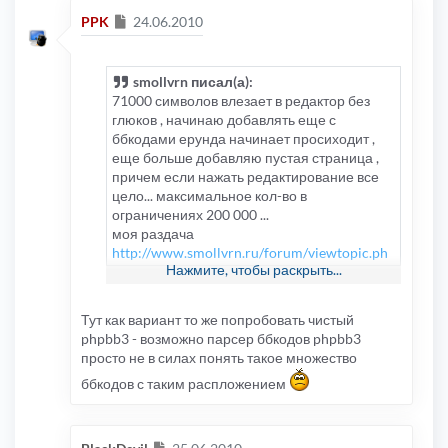
Сообщение
PPK
24.06.2010
smollvrn писал(а):
71000 символов влезает в редактор без
глюков , начинаю добавлять еще с
ббкодами ерунда начинает просиходит ,
еще больше добавляю пустая страница ,
причем если нажать редактирование все
цело... максимальное кол-во в
ограничениях 200 000 ...
моя раздача
http://www.smollvrn.ru/forum/viewtopic.ph
Нажмите, чтобы раскрыть...
p?f=45&t=42
, добавление ниже любого из
спойлеров выше приведет к пустому окну ,
http://rutracker.org/forum/viewtopic.php?
Тут как вариант то же попробовать чистый
t=2572192
оригинальная раздача
phpbb3 - возможно парсер ббкодов phpbb3
просто не в силах понять такое множество
ббкодов с таким распложением
Сообщение