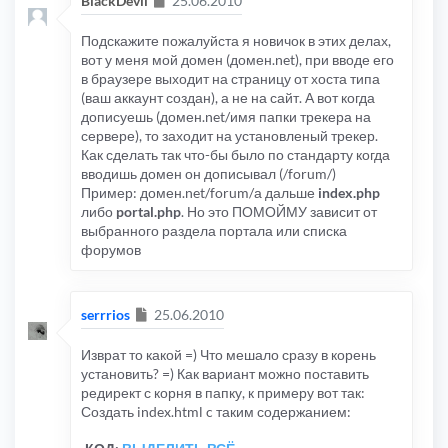
BlackDevil
25.06.2010
Подскажите пожалуйста я новичок в этих делах,
вот у меня мой домен (домен.net), при вводе его
в браузере выходит на страницу от хоста типа
(ваш аккаунт создан), а не на сайт. А вот когда
дописуешь (домен.net/имя папки трекера на
сервере), то заходит на установленый трекер.
Как сделать так что-бы было по стандарту когда
вводишь домен он дописывал (/forum/)
Пример: домен.net/forum/а дальше
index.php
либо
portal.php
. Но это ПОМОЙМУ зависит от
выбранного раздела портала или списка
форумов
Сообщение
serrrios
25.06.2010
Изврат то какой =) Что мешало сразу в корень
установить? =) Как вариант можно поставить
редирект с корня в папку, к примеру вот так:
Создать index.html c таким содержанием: