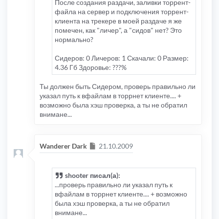
После создания раздачи, заливки торрент-
файла на сервер и подключения торрент-
клиента на трекере в моей раздаче я же
помечен, как "личер", а "сидов" нет? Это
нормально?
Сидеров: 0 Личеров: 1 Скачали: 0 Размер:
4.36 Гб Здоровье: ???%
Ты должен быть Сидером, проверь правильно ли
указал путь к вфайлам в торрнет клиенте.... +
возможно была хэш проверка, а ты не обратил
внимане...
Сообщение
Wanderer Dark
21.10.2009
shooter писал(а):
...проверь правильно ли указал путь к
вфайлам в торрнет клиенте.... + возможно
была хэш проверка, а ты не обратил
внимане...