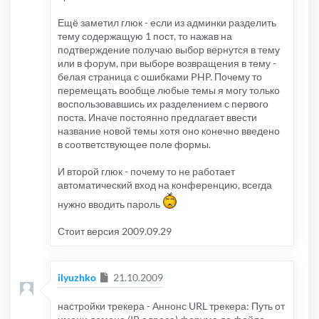
Ещё заметил глюк - если из админки разделить
тему содержащую 1 пост, то нажав на
подтверждение получаю выбор вернутся в тему
или в форум, при выборе возвращения в тему -
белая страница с ошибками PHP. Почему то
перемещать вообще любые темы я могу только
воспользовавшись их разделением с первого
поста. Иначе постоянно предлагает ввести
название новой темы хотя оно конечно введено
в соответствующее поле формы.
И второй глюк - почему то не работает
автоматический вход на конференцию, всегда
нужно вводить пароль
Стоит версия 2009.09.29
Сообщение
ilyuzhko
21.10.2009
настройки трекера - Аннонс URL трекера: Путь от