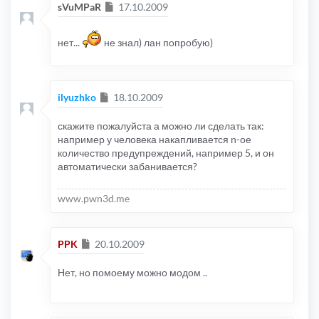
Сообщение
sVuMPaR
17.10.2009
нет...
не знал) лан попробую)
Сообщение
ilyuzhko
18.10.2009
скажите пожалуйста а можно ли сделать так:
например у человека накапливается n-ое
количество предупреждений, например 5, и он
автоматически забанивается?
www.pwn3d.me
Сообщение
PPK
20.10.2009
Нет, но помоему можно модом ..