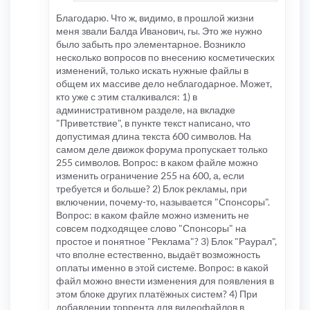
Благодарю. Что ж, видимо, в прошлой жизни
меня звали Балда Иванович, гы. Это же нужно
было забыть про элементарное. Возникло
несколько вопросов по внесению косметических
изменений, только искать нужные файлы в
общем их массиве дело неблагодарное. Может,
кто уже с этим сталкивался: 1) в
административном разделе, на вкладке
"Приветствие", в пункте текст написано, что
допустимая длина текста 600 символов. На
самом деле движок форума пропускает только
255 символов. Вопрос: в каком файле можно
изменить ограничение 255 на 600, а, если
требуется и больше? 2) Блок рекламы, при
включении, почему-то, называется "Спонсоры".
Вопрос: в каком файле можно изменить не
совсем подходящее слово "Спонсоры" на
простое и понятное "Реклама"? 3) Блок "Раурал",
что вполне естественно, выдаёт возможность
оплаты именно в этой системе. Вопрос: в какой
файл можно внести изменения для появления в
этом блоке других платёжных систем? 4) При
добавлении торрента для видеофайлов в