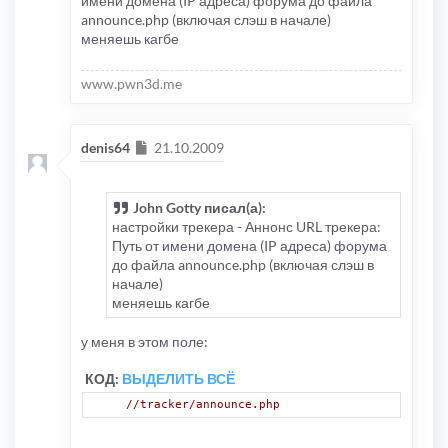
имени домена (IP адреса) форума до файла
announce.php (включая слэш в начале)
меняешь кагбе
www.pwn3d.me
Сообщение
denis64
21.10.2009
John Gotty писал(а):
настройки трекера - Аннонс URL трекера:
Путь от имени домена (IP адреса) форума
до файла announce.php (включая слэш в
начале)
меняешь кагбе
у меня в этом поле:
КОД:
ВЫДЕЛИТЬ ВСЁ
//tracker/announce.php