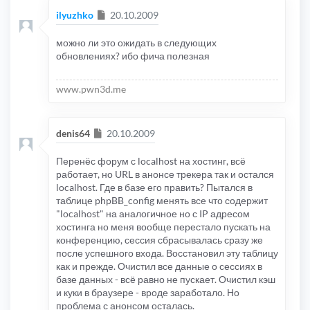
Сообщение
ilyuzhko
20.10.2009
можно ли это ожидать в следующих
обновлениях? ибо фича полезная
www.pwn3d.me
Сообщение
denis64
20.10.2009
Перенёс форум с localhost на хостинг, всё
работает, но URL в анонсе трекера так и остался
localhost. Где в базе его править? Пытался в
таблице phpBB_config менять все что содержит
"localhost" на аналогичное но с IP адресом
хостинга но меня вообще перестало пускать на
конференцию, сессия сбрасывалась сразу же
после успешного входа. Восстановил эту таблицу
как и прежде. Очистил все данные о сессиях в
базе данных - всё равно не пускает. Очистил кэш
и куки в браузере - вроде заработало. Но
проблема с анонсом осталась.